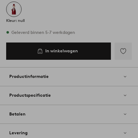
Kleur: null
Op voorraad
Geleverd binnen 5-7 werkdagen
In winkelwagen
In
inkelwagen
Toevoege
aan
favoriete
Productinformatie
Productspecificatie
Betalen
Levering