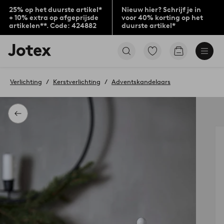
25% op het duurste artikel*
Nieuw hier? Schrijf je in
+ 10% extra op afgeprijsde
voor 40% korting op het
artikelen**. Code: 424882
duurste artikel*
Jotex
Ga
Go
logo
naar
to
-
favoriet
checkout
go
gemarkeerde
Verlichting
Kerstverlichting
Adventskandelaars
to
producten
the
home
page
Terug