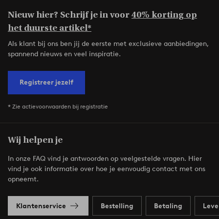
Nieuw hier? Schrijf je in voor
40% korting op
het duurste artikel*
Als klant bij ons ben jij de eerste met exclusieve aanbiedingen,
spannend nieuws en veel inspiratie.
Registreer jezelf
* Zie actievoorwaarden bij registratie
Wij helpen je
In onze FAQ vind je antwoorden op veelgestelde vragen. Hier
vind je ook informatie over hoe je eenvoudig contact met ons
opneemt.
Klantenservice
Bestelling
Betaling
Leve