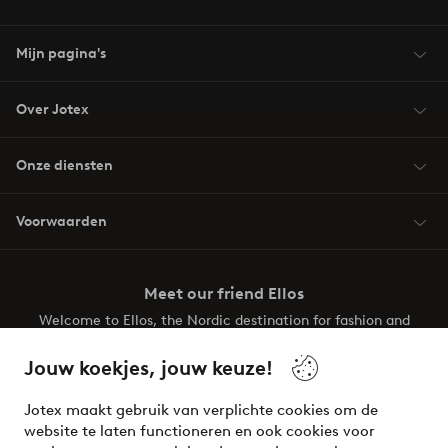
Mijn pagina's
Over Jotex
Onze diensten
Voorwaarden
Meet our friend Ellos
Welcome to Ellos, the Nordic destination for fashion and
beauty! Get a clean, modern aesthetic and unique style for
your wardrobe. Your next inspiring look is here!
Jouw koekjes, jouw keuze!
Visit Ellos
Jotex maakt gebruik van verplichte cookies om de
website te laten functioneren en ook cookies voor