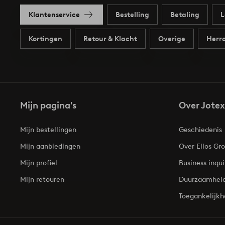
Klantenservice
Bestelling
Betaling
L
Kortingen
Retour & Klacht
Overige
Herro
Mijn pagina's
Over Jotex
Mijn bestellingen
Geschiedenis
Mijn aanbiedingen
Over Ellos Gr
Mijn profiel
Business inqui
Mijn retouren
Duurzaamhei
Toegankelijkh