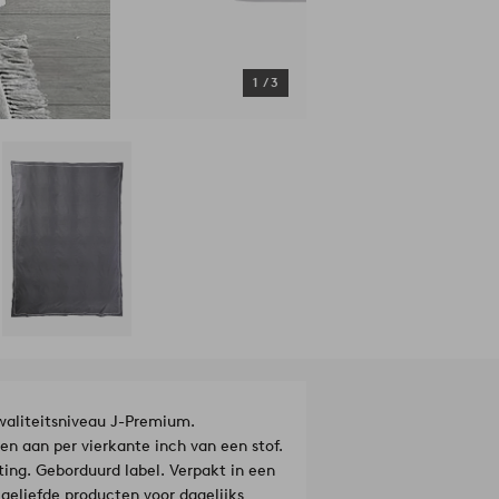
1
/
3
waliteitsniveau J-Premium.
n aan per vierkante inch van een stof.
ting. Geborduurd label. Verpakt in een
eliefde producten voor dagelijks