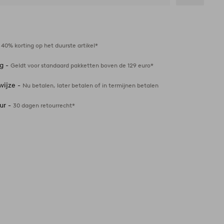
Toevoegen
aan
favorieten
-
40% korting op het duurste artikel*
ng -
Geldt voor standaard pakketten boven de 129 euro*
wijze -
Nu betalen, later betalen of in termijnen betalen
ur -
30 dagen retourrecht*