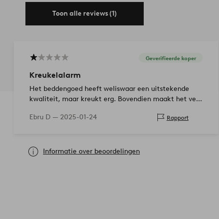
Toon alle reviews (1)
Geverifieerde koper
Kreukelalarm
Het beddengoed heeft weliswaar een uitstekende
kwaliteit, maar kreukt erg. Bovendien maakt het veel
lawaai bij het omdraaien en toedekken vanwege het
Ebru D —
2025-01-24
Rapport
materiaal.
Informatie over beoordelingen