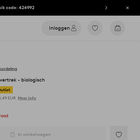
uik code: 424992
Sluit
Inloggen
Ga
Go
naar
to
favoriet
checkout
gemarkeerde
producten
oordeling
rtrek - biologisch
utlet
4,49 EUR
Meer info
raad
In winkelwagen