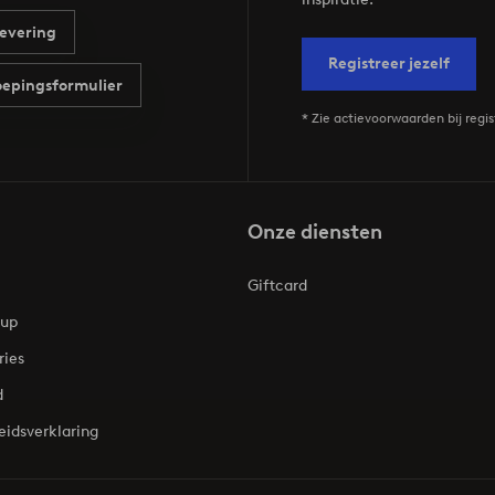
evering
Registreer jezelf
epingsformulier
* Zie actievoorwaarden bij regis
Onze diensten
Giftcard
oup
ries
d
eidsverklaring