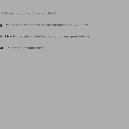
favorieten
-
40% korting op het duurste artikel*
ng -
Geldt voor standaard pakketten boven de 129 euro*
wijze -
Nu betalen, later betalen of in termijnen betalen
ur -
30 dagen retourrecht*