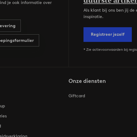
duurste artikel
ind je ook informatie over
Als klant bij ons ben jij 
inspiratie.
evering
Registreer jezelf
epingsformulier
* Zie actievoorwaarden bij regis
Onze diensten
Giftcard
oup
ries
d
eidsverklaring