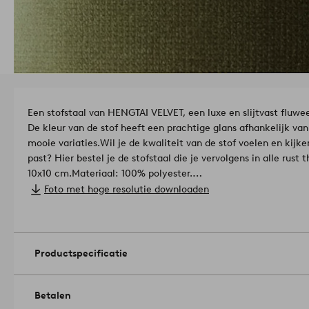
Een stofstaal van HENGTAI VELVET, een luxe en slijtvast fluw
De kleur van de stof heeft een prachtige glans afhankelijk van 
mooie variaties.
Wil je de kwaliteit van de stof voelen en kijken
past? Hier bestel je de stofstaal die je vervolgens in alle rust t
10x10 cm.
Materiaal: 100% polyester.
Slijtvastheid: 75.000 Martindale.
Foto met hoge resolutie downloaden
Kleurechtheid: 3-4/5
Pilling: 4/5
Artikelnummer: 1732099-03-0
Productspecificatie
Betalen