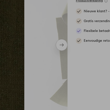
Productverklaring
Nieuwe klant? 
Gratis verzendi
Flexibele betaal
Eenvoudige reto
Volgend
item