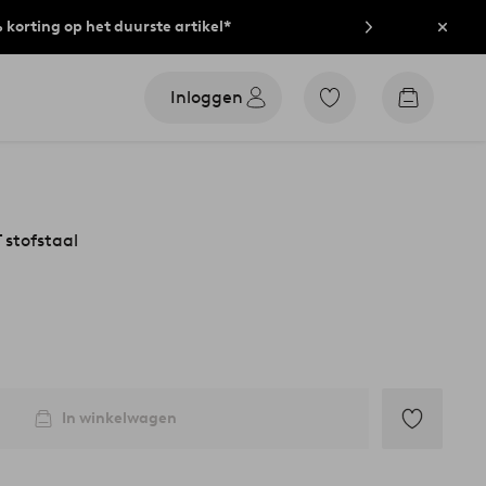
% korting op het duurste artikel*
Sluit
Inloggen
Ga
Go
naar
to
favoriet
checkout
gemarkeerde
producten
stofstaal
In winkelwagen
Toevoegen
aan