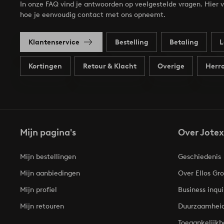
In onze FAQ vind je antwoorden op veelgestelde vragen. Hier v
hoe je eenvoudig contact met ons opneemt.
Klantenservice
Bestelling
Betaling
L
Kortingen
Retour & Klacht
Overige
Herro
Mijn pagina's
Over Jotex
Mijn bestellingen
Geschiedenis
Mijn aanbiedingen
Over Ellos Gr
Mijn profiel
Business inqui
Mijn retouren
Duurzaamhei
Toegankelijkh