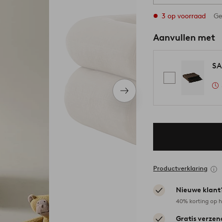
3 op voorraad
Ge
Aanvullen met
SA
Volgend
item
Productverklaring
Nieuwe klant
40% korting op h
Gratis verzen