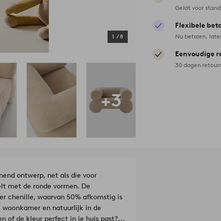
Geldt voor stan
Flexibele bet
Nu betalen, late
1
/
8
Eenvoudige r
30 dagen retour
+3
nend ontwerp, net als die voor
elt met de ronde vormen. De
r chenille, waarvan 50% afkomstig is
 woonkamer en natuurlijk in de
n of de kleur perfect in je huis past?