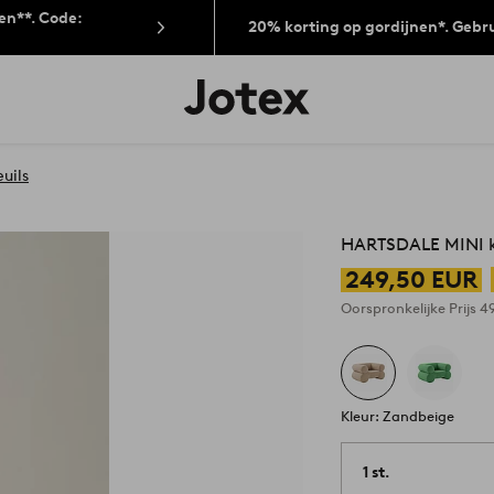
len**. Code:
20% korting op gordijnen*. Gebr
Jotex
logo
-
go
to
uils
the
home
page
HARTSDALE MINI k
249,50 EUR
Oorspronkelijke Prijs
4
Kleur: Zandbeige
1 st.