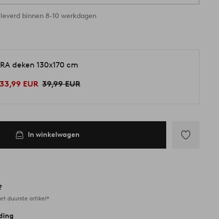
leverd binnen 8-10 werkdagen
RA deken 130x170 cm
33,99 EUR
39,99 EUR
In winkelwagen
Toevoegen
aan
favorieten
?
et duurste artikel*
ding