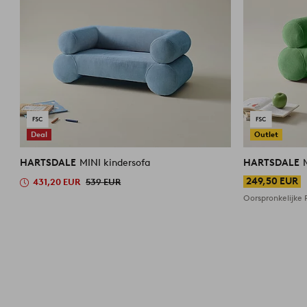
Deal
Outlet
HARTSDALE
MINI kindersofa
HARTSDALE
249,50 EUR
431,20 EUR
539 EUR
Oorspronkelijke P