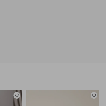
Toevoegen
Toevoege
aan
aan
favorieten
favoriete