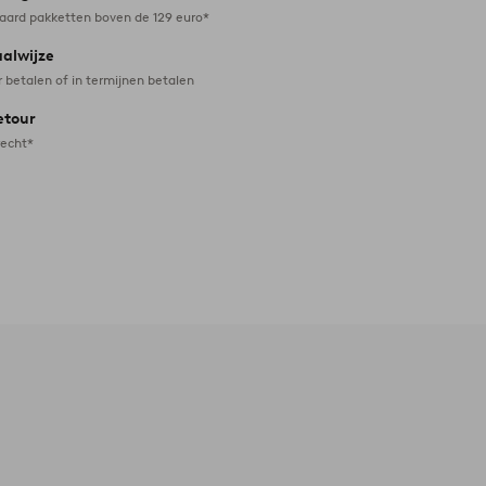
daard pakketten boven de 129 euro*
aalwijze
r betalen of in termijnen betalen
etour
recht*