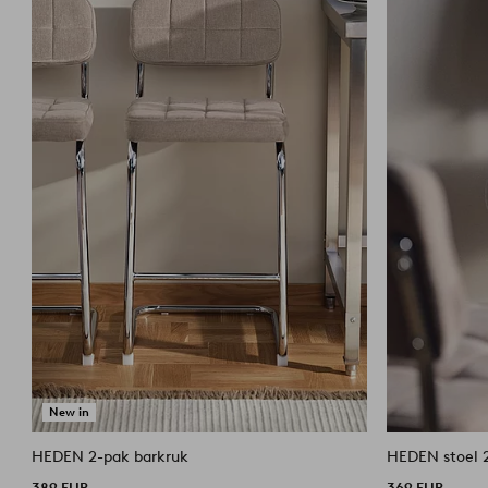
New in
HEDEN 2-pak barkruk
HEDEN stoel 
389 EUR
369 EUR