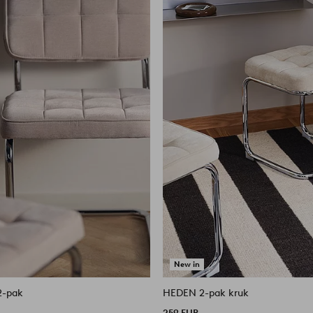
New in
2-pak
HEDEN 2-pak kruk
259 EUR