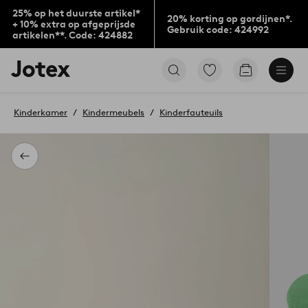
25% op het duurste artikel*
20% korting op gordijnen*.
+ 10% extra op afgeprijsde
Gebruik code: 424992
artikelen**. Code: 424882
Jotex
Ga
Go
logo
naar
to
-
favoriet
checkout
go
gemarkeerde
Kinderkamer
Kindermeubels
Kinderfauteuils
to
producten
the
home
page
Terug