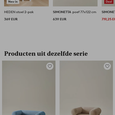
New in
Deal
HEDEN stoel 2-pak
SIMONETTA
poef 77x122 cm
SIMONE
369 EUR
639 EUR
719,25 
Producten uit dezelfde serie
Toevoegen
Toevoe
aan
aan
favorieten
favori