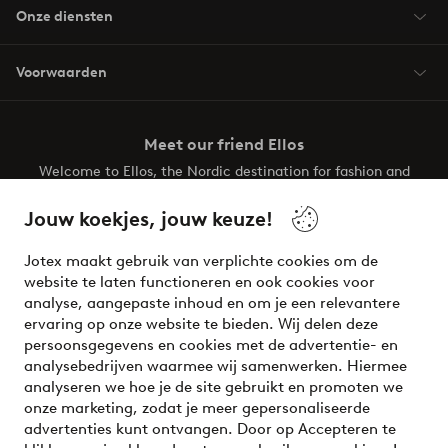
Onze diensten
Voorwaarden
Meet our friend Ellos
Welcome to Ellos, the Nordic destination for fashion and
beauty! Get a clean, modern aesthetic and unique style for
your wardrobe. Your next inspiring look is here!
Jouw koekjes, jouw keuze!
Visit Ellos
Jotex maakt gebruik van verplichte cookies om de
website te laten functioneren en ook cookies voor
analyse, aangepaste inhoud en om je een relevantere
ervaring op onze website te bieden. Wij delen deze
persoonsgegevens en cookies met de advertentie- en
Veilig betalen - Nu betalen of opsplitsen
analysebedrijven waarmee wij samenwerken. Hiermee
analyseren we hoe je de site gebruikt en promoten we
Wil je meer weten over
onze betaalopties
?
onze marketing, zodat je meer gepersonaliseerde
advertenties kunt ontvangen. Door op Accepteren te