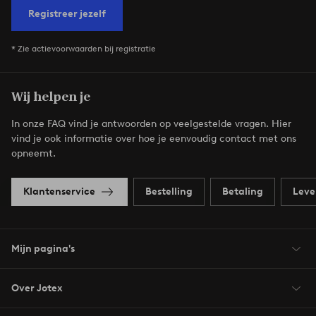
Registreer jezelf
* Zie actievoorwaarden bij registratie
Wij helpen je
In onze FAQ vind je antwoorden op veelgestelde vragen. Hier
vind je ook informatie over hoe je eenvoudig contact met ons
opneemt.
Klantenservice
Bestelling
Betaling
Leve
Mijn pagina's
Over Jotex