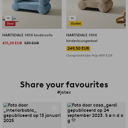
Deal
Outlet
HARTSDALE
MINI kindersofa
HARTSDALE
MINI
kinderloungestoel
431,20 EUR
539 EUR
249,50 EUR
Oorspronkelijke Prijs
499 EUR
Share your favourites
#jotex