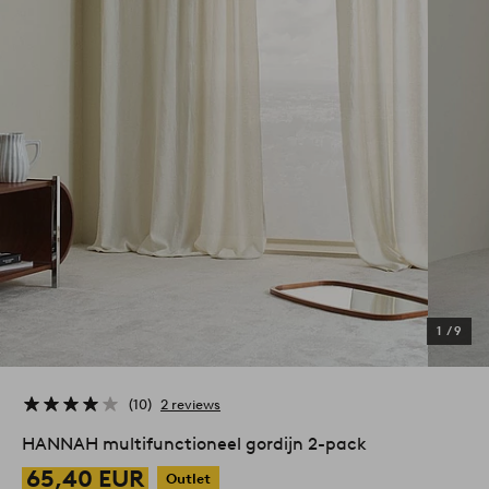
1
/
9
10
2 reviews
HANNAH multifunctioneel gordijn 2-pack
65,40 EUR
Outlet