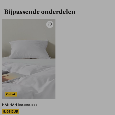
Bijpassende onderdelen
Toevoegen
aan
favorieten
Outlet
HANNAH
kussensloop
8,69 EUR