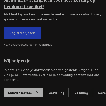
Nieuw hier? Schrijf je in voor
40% korting op
het duurste artikel*
Als klant bij ons ben jij de eerste met exclusieve aanbiedingen,
spannend nieuws en veel inspiratie.
Registreer jezelf
* Zie actievoorwaarden bij registratie
Wij helpen je
In onze FAQ vind je antwoorden op veelgestelde vragen. Hier
vind je ook informatie over hoe je eenvoudig contact met ons
opneemt.
Klantenservice
Bestelling
Betaling
Leve