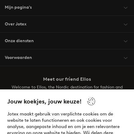
Mijn pagina's
Over Jotex
Onze diensten
Voorwaarden
Meet our friend Ellos
Welcome to Ellos, the Nordic destination for fashion and
beauty! Get a clean, modern aesthetic and unique style for
your wardrobe. Your next inspiring look is here!
Jouw koekjes, jouw keuze!
Visit Ellos
Jotex maakt gebruik van verplichte cookies om de
website te laten functioneren en ook cookies voor
analyse, aangepaste inhoud en om je een relevantere
ervaring op onze website te bieden. Wij delen deze