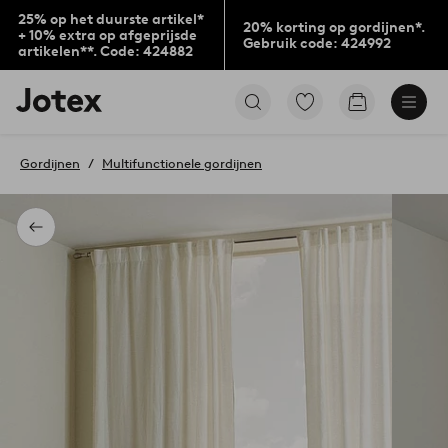
25% op het duurste artikel*
20% korting op gordijnen*.
+ 10% extra op afgeprijsde
Gebruik code: 424992
artikelen**. Code: 424882
Jotex
Ga
Go
logo
naar
to
-
favoriet
checkout
go
gemarkeerde
Gordijnen
Multifunctionele gordijnen
to
producten
the
home
page
Terug