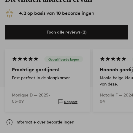
4.2
op basis van
10
beoordelingen
Toon alle reviews (2)
Geverifieerde koper
Prachtige gordijnen!
Hannah gordi
Past perfect in de slaapkamer.
Mooie beige kleu
van deze.
Monique D —
2025-
Natalie F —
2024
05-09
04
Rapport
Informatie over beoordelingen