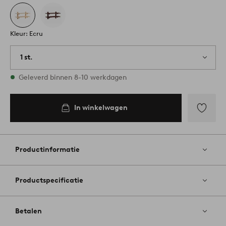
Kleur: Ecru
1 st.
Op voorraad
Geleverd binnen 8-10 werkdagen
In winkelwagen
Toevoege
aan
favoriete
Productinformatie
Productspecificatie
Betalen