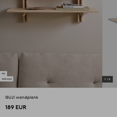
1
/
6
GUJI wandplank
189 EUR