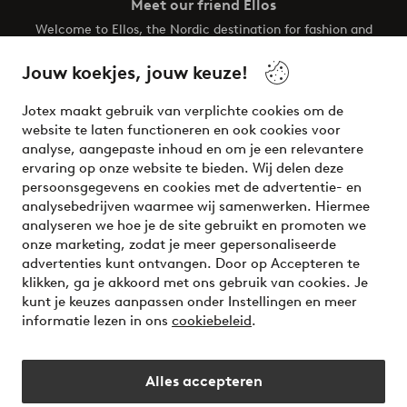
Meet our friend Ellos
Welcome to Ellos, the Nordic destination for fashion and
beauty! Get a clean, modern aesthetic and unique style for
your wardrobe. Your next inspiring look is here!
Jouw koekjes, jouw keuze!
Visit Ellos
Jotex maakt gebruik van verplichte cookies om de
website te laten functioneren en ook cookies voor
analyse, aangepaste inhoud en om je een relevantere
ervaring op onze website te bieden. Wij delen deze
persoonsgegevens en cookies met de advertentie- en
Veilig betalen - Nu betalen of opsplitsen
analysebedrijven waarmee wij samenwerken. Hiermee
analyseren we hoe je de site gebruikt en promoten we
Wil je meer weten over
onze betaalopties
?
onze marketing, zodat je meer gepersonaliseerde
advertenties kunt ontvangen. Door op Accepteren te
klikken, ga je akkoord met ons gebruik van cookies. Je
kunt je keuzes aanpassen onder Instellingen en meer
informatie lezen in ons
cookiebeleid
.
Nederland - Selecteer land
Alles accepteren
Instagram
Facebook