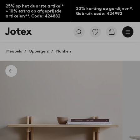
25% op het duurste artikel*
20% korting op gordijnen*.
+ 10% extra op afgeprijsde
Gebruik code: 424992
artikelen**. Code: 424882
Jotex
Ga
Go
logo
naar
to
-
favoriet
checkout
go
gemarkeerde
Meubels
Opbergers
Planken
to
producten
the
home
page
Terug