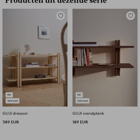
Producten uit dezelfde serie
Toevoegen
Toevoe
aan
aan
favorieten
favori
GUJI dressoir
GUJI wandplank
389 EUR
189 EUR