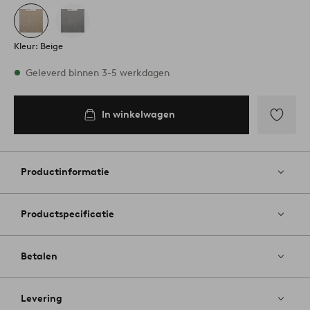
Kleur: Beige
Op voorraad
Geleverd binnen 3-5 werkdagen
In winkelwagen
In
inkelwagen
Toevoege
aan
favoriete
Productinformatie
Productspecificatie
Betalen
Levering