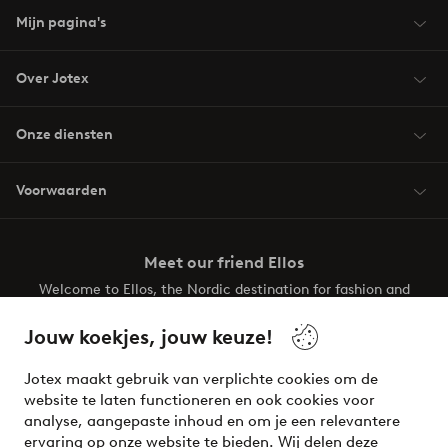
Mijn pagina's
Over Jotex
Onze diensten
Voorwaarden
Meet our friend Ellos
Welcome to Ellos, the Nordic destination for fashion and
beauty! Get a clean, modern aesthetic and unique style for
your wardrobe. Your next inspiring look is here!
Jouw koekjes, jouw keuze!
Visit Ellos
Jotex maakt gebruik van verplichte cookies om de
website te laten functioneren en ook cookies voor
analyse, aangepaste inhoud en om je een relevantere
ervaring op onze website te bieden. Wij delen deze