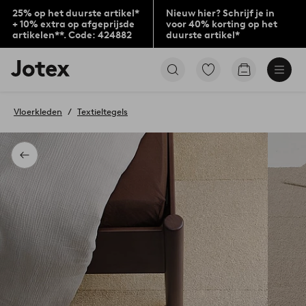
25% op het duurste artikel*
Nieuw hier? Schrijf je in
+ 10% extra op afgeprijsde
voor 40% korting op het
artikelen**. Code: 424882
duurste artikel*
Jotex
Ga
Go
logo
naar
to
-
favoriet
checkout
go
gemarkeerde
Vloerkleden
Textieltegels
to
producten
the
home
page
Terug