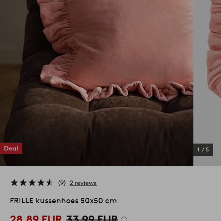
Deal
1
/
5
9
2 reviews
FRILLE kussenhoes 50x50 cm
28,89 EUR
33,99 EUR