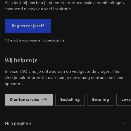
Als klant bij ons ben jij de eerste met exclusieve aanbiedingen,
spannend nieuws en veel inspiratie.
Registreer jezelf
* Zie actievoorwaarden bij registratie
Wij helpen je
In onze FAQ vind je antwoorden op veelgestelde vragen. Hier
vind je ook informatie over hoe je eenvoudig contact met ons
opneemt.
Klantenservice
Bestelling
Betaling
Leve
Mijn pagina's