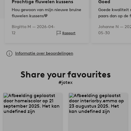
Prachtige fluwelen kussens
Goed
Hou gewoon van mijn nieuwe bruine
Goede kwaliteit
fluwelen kussens🤎
paars dan op de 
Birgitta M —
2026-04-
Johanne N —
20
12
05-30
Rapport
Informatie over beoordelingen
Share your favourites
#jotex