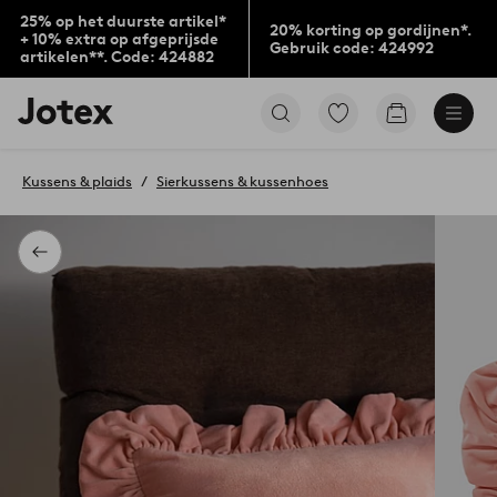
25% op het duurste artikel*
20% korting op gordijnen*.
+ 10% extra op afgeprijsde
Gebruik code: 424992
artikelen**. Code: 424882
Jotex
Ga
Go
logo
naar
to
-
favoriet
checkout
go
gemarkeerde
Kussens & plaids
Sierkussens & kussenhoes
to
producten
the
home
page
Terug