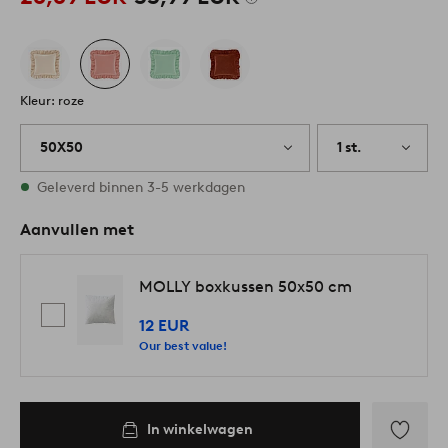
Kleur: roze
50X50
1 st.
Op voorraad
Geleverd binnen 3-5 werkdagen
Aanvullen met
MOLLY boxkussen 50x50 cm
12 EUR
Our best value!
In winkelwagen