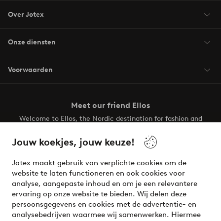
Over Jotex
Onze diensten
Voorwaarden
Meet our friend Ellos
Welcome to Ellos, the Nordic destination for fashion and
beauty! Get a clean, modern aesthetic and unique style for
your wardrobe. Your next inspiring look is here!
Jouw koekjes, jouw keuze!
Visit Ellos
Jotex maakt gebruik van verplichte cookies om de
website te laten functioneren en ook cookies voor
analyse, aangepaste inhoud en om je een relevantere
ervaring op onze website te bieden. Wij delen deze
persoonsgegevens en cookies met de advertentie- en
Veilig betalen - Nu betalen of opsplitsen
analysebedrijven waarmee wij samenwerken. Hiermee