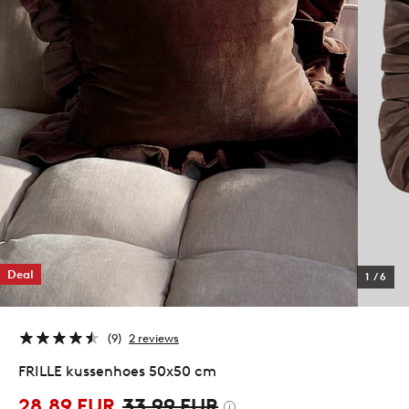
Deal
1
/
6
9
2 reviews
FRILLE kussenhoes 50x50 cm
28,89 EUR
33,99 EUR