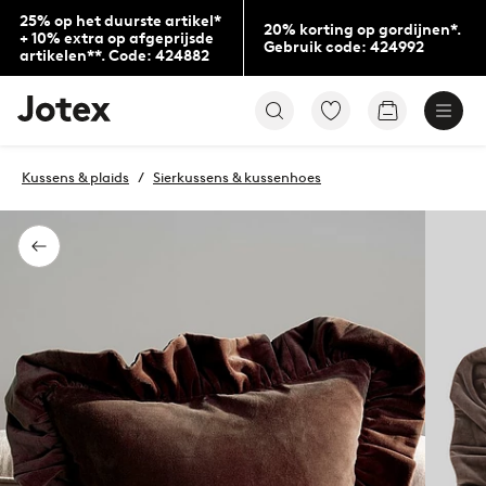
25% op het duurste artikel*
20% korting op gordijnen*.
+ 10% extra op afgeprijsde
Gebruik code: 424992
artikelen**. Code: 424882
Jotex
Ga
Go
logo
naar
to
-
favoriet
checkout
go
gemarkeerde
Kussens & plaids
Sierkussens & kussenhoes
to
producten
the
home
page
Terug