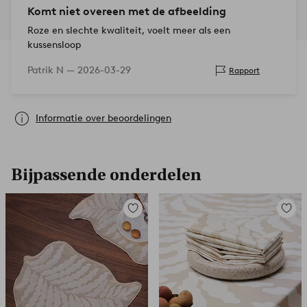
Komt niet overeen met de afbeelding
Roze en slechte kwaliteit, voelt meer als een
kussensloop
Patrik N —
2026-03-29
Rapport
Informatie over beoordelingen
Bijpassende onderdelen
Toevoegen
Toevoe
aan
aan
favorieten
favori