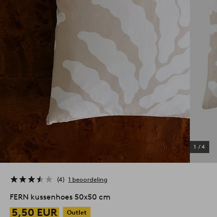
1
/
4
4
1 beoordeling
FERN kussenhoes 50x50 cm
5,50 EUR
Outlet