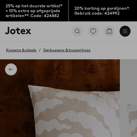
25% op het duurste artikel*
20% korting op gordijnen*.
+ 10% extra op afgeprijsde
Gebruik code: 424992
artikelen**. Code: 424882
Jotex
Ga
Go
logo
naar
to
-
favoriet
checkout
go
gemarkeerde
Kussens & plaids
Sierkussens & kussenhoes
to
producten
the
home
page
Terug