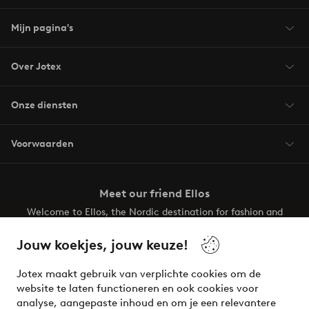
Mijn pagina's
Over Jotex
Onze diensten
Voorwaarden
Meet our friend Ellos
Welcome to Ellos, the Nordic destination for fashion and
beauty! Get a clean, modern aesthetic and unique style for
your wardrobe. Your next inspiring look is here!
Jouw koekjes, jouw keuze!
Visit Ellos
Jotex maakt gebruik van verplichte cookies om de
website te laten functioneren en ook cookies voor
analyse, aangepaste inhoud en om je een relevantere