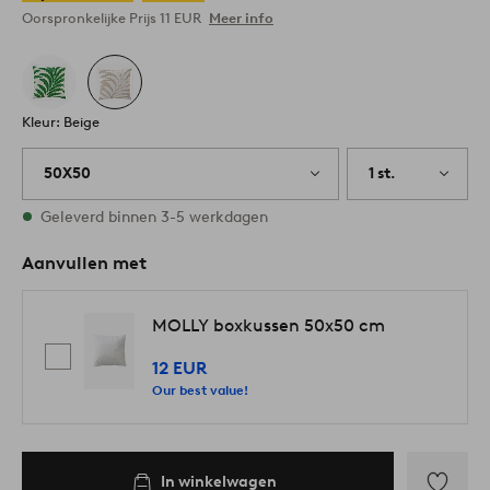
Oorspronkelijke Prijs
11 EUR
Meer info
Kleur: Beige
50X50
1 st.
Op voorraad
Geleverd binnen 3-5 werkdagen
Aanvullen met
MOLLY boxkussen 50x50 cm
12 EUR
Our best value!
In winkelwagen