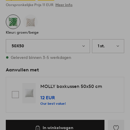
Oorspronkelijke Prijs
11 EUR
Meer info
Kleur: groen/beige
50X50
1 st.
Op voorraad
Geleverd binnen 3-5 werkdagen
Aanvullen met
MOLLY boxkussen 50x50 cm
12 EUR
Our best value!
In winkelwagen