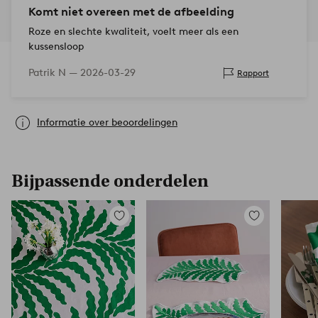
Komt niet overeen met de afbeelding
Roze en slechte kwaliteit, voelt meer als een
kussensloop
Patrik N —
2026-03-29
Rapport
Informatie over beoordelingen
Bijpassende onderdelen
Toevoegen
Toevoegen
aan
aan
favorieten
favorieten