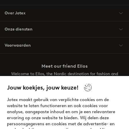
Over Jotex
Onze diensten
Voorwaarden
Meet our friend Ellos
Welcome to Ellos, the Nordic destination for fashion and
beauty! Get a clean, modern aesthetic and unique style for
your wardrobe. Your next inspiring look is here!
Jouw koekjes, jouw keuze!
Visit Ellos
Jotex maakt gebruik van verplichte cookies om de
website te laten functioneren en ook cookies voor
analyse, aangepaste inhoud en om je een relevantere
ervaring op onze website te bieden. Wij delen deze
persoonsgegevens en cookies met de advertentie- en