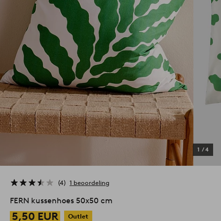
1
/
4
4
1 beoordeling
FERN kussenhoes 50x50 cm
5,50 EUR
Outlet