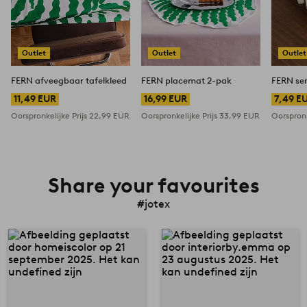
Outlet
Outlet
Outlet
FERN afveegbaar tafelkleed
FERN placemat 2-pak
FERN ser
11,49 EUR
16,99 EUR
7,49 E
Oorspronkelijke Prijs
22,99 EUR
Oorspronkelijke Prijs
33,99 EUR
Oorspronk
Share your favourites
#jotex