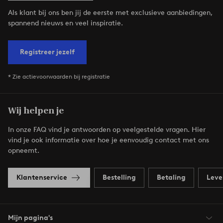
Als klant bij ons ben jij de eerste met exclusieve aanbiedingen,
spannend nieuws en veel inspiratie.
Registreer jezelf
* Zie actievoorwaarden bij registratie
Wij helpen je
In onze FAQ vind je antwoorden op veelgestelde vragen. Hier
vind je ook informatie over hoe je eenvoudig contact met ons
opneemt.
Klantenservice
Bestelling
Betaling
Leve
Mijn pagina's