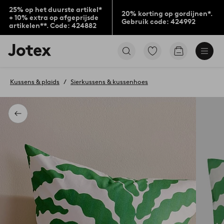
25% op het duurste artikel*
20% korting op gordijnen*.
+ 10% extra op afgeprijsde
Gebruik code: 424992
artikelen**. Code: 424882
Jotex
Ga
Go
logo
naar
to
-
favoriet
checkout
go
gemarkeerde
Kussens & plaids
Sierkussens & kussenhoes
to
producten
the
home
page
Terug