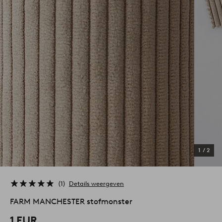
1
/
2
1
Details weergeven
FARM MANCHESTER stofmonster
1 EUR