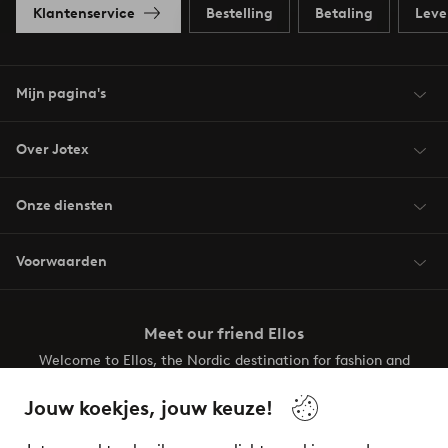
Klantenservice
Bestelling
Betaling
Leve
Mijn pagina's
Over Jotex
Onze diensten
Voorwaarden
Meet our friend Ellos
Welcome to Ellos, the Nordic destination for fashion and
beauty! Get a clean, modern aesthetic and unique style for
your wardrobe. Your next inspiring look is here!
Jouw koekjes, jouw keuze!
Visit Ellos