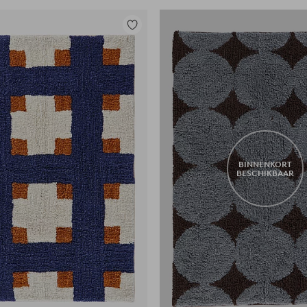
Toevoegen
aan
favorieten
BINNENKORT
BESCHIKBAAR