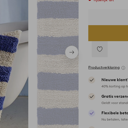
Volgend
item
Toevoegen
aan
Productverklaring
favorieten
Nieuwe klant
40% korting op h
Gratis verzen
Geldt voor stan
Flexibele bet
Nu betalen, late