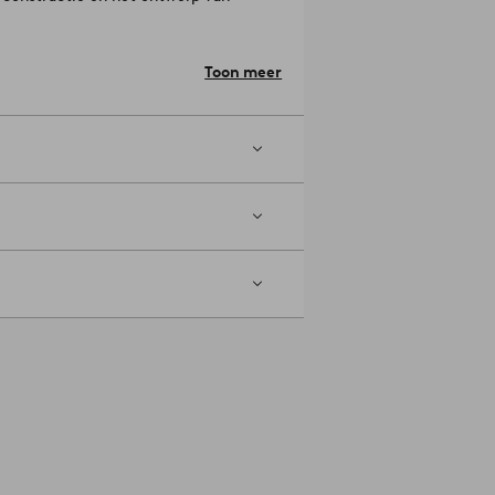
Toon meer
n. Fijne was 30°C. Gebruik geen
7