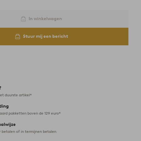
In winkelwagen
Stuur mij een bericht
?
et duurste artikel*
ding
daard pakketten boven de 129 euro*
aalwijze
r betalen of in termijnen betalen