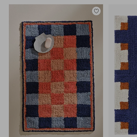
Toevoegen
aan
favorieten