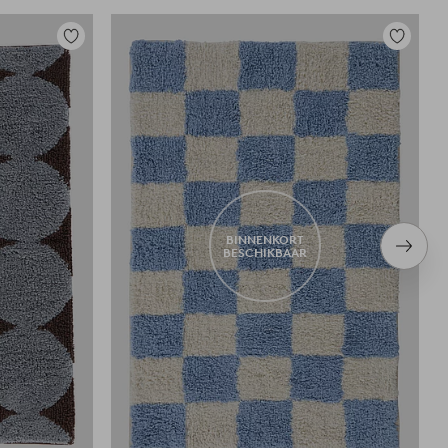
Toevoegen
Toevoege
aan
aan
favorieten
favoriete
BINNENKORT
Volge
BESCHIKBAAR
item