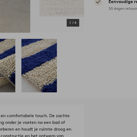
Eenvoudige r
30 dagen retour
1
/
4
 en comfortabele touch. De zachte
ng onder je voeten na een bad of
rberen en houdt je ruimte droog en
 constructie en het ontwerp van