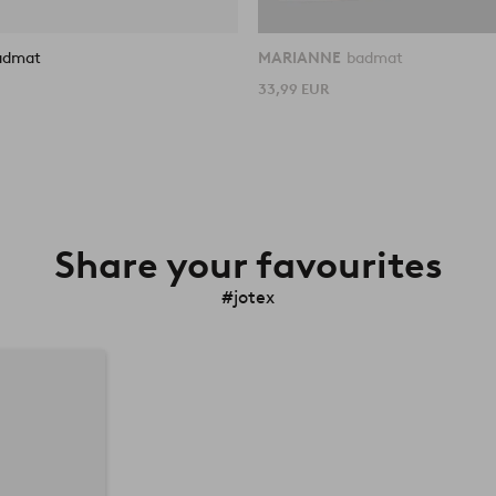
admat
MARIANNE
badmat
33,99 EUR
Share your favourites
#jotex