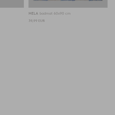
MELA
badmat 60x90 cm
M
39,99 EUR
3