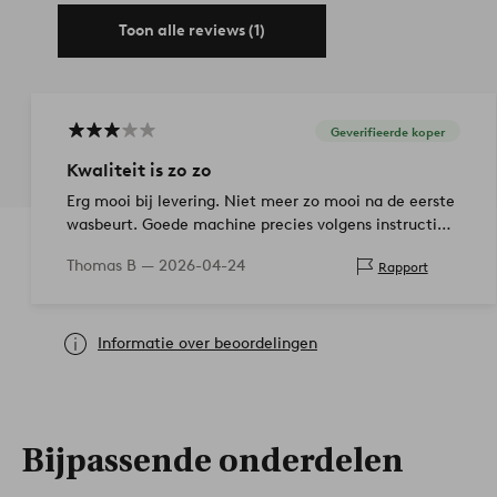
Toon alle reviews (1)
Geverifieerde koper
Kwaliteit is zo zo
Erg mooi bij levering. Niet meer zo mooi na de eerste
wasbeurt. Goede machine precies volgens instructies.
Had iets meer verwacht.
Thomas B —
2026-04-24
Rapport
Informatie over beoordelingen
Bijpassende onderdelen