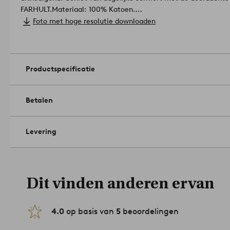
FARHULT.
Materiaal: 100% Katoen.
Lengte: 90 cm.
Foto met hoge resolutie downloaden
Breedte: 60 cm.
Knutseltechniek: getuft.
Gramsgewicht: 1460 g/m².
Niet machinaal drogen. Niet strijke
bleekmiddel. Niet droogkuisen.
Artikelnummer: 2240961-02-4
Productspecificatie
Betalen
Levering
Dit vinden anderen ervan
4.0
op basis van
5
beoordelingen