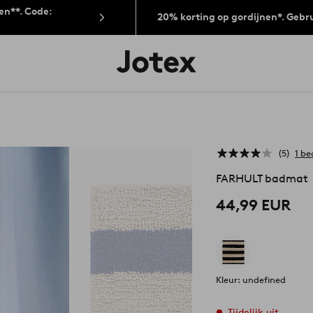
len**. Code:
20% korting op gordijnen*. Gebr
Jotex
logo
-
go
to
the
home
page
5
1 be
FARHULT badmat
44,99 EUR
Kleur: undefined
Tijdelijk uit