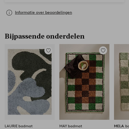
Informatie over beoordelingen
Bijpassende onderdelen
Toevoegen
Toevoegen
aan
aan
favorieten
favorieten
LAURIE badmat
MAY badmat
MELA
b