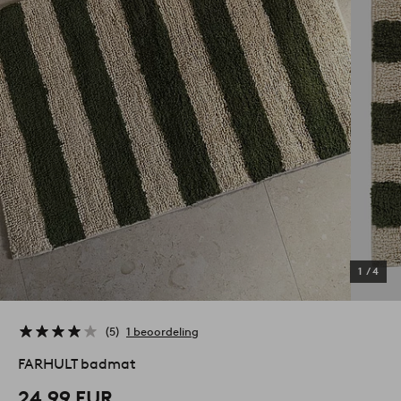
1
/
4
5
1 beoordeling
FARHULT badmat
24,99 EUR