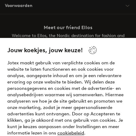
Voorwaarden
Meet our friend Ellos
Welcome to Ellos, the Nordic destination for fashion and
beauty! Get a clean, modern aesthetic and unique style for
your wardrobe. Your next inspiring look is here!
Jouw koekjes, jouw keuze!
Visit Ellos
Jotex maakt gebruik van verplichte cookies om de
website te laten functioneren en ook cookies voor
analyse, aangepaste inhoud en om je een relevantere
ervaring op onze website te bieden. Wij delen deze
persoonsgegevens en cookies met de advertentie- en
Veilig betalen - Nu betalen of opsplitsen
analysebedrijven waarmee wij samenwerken. Hiermee
analyseren we hoe je de site gebruikt en promoten we
Wil je meer weten over
onze betaalopties
?
onze marketing, zodat je meer gepersonaliseerde
advertenties kunt ontvangen. Door op Accepteren te
klikken, ga je akkoord met ons gebruik van cookies. Je
kunt je keuzes aanpassen onder Instellingen en meer
informatie lezen in ons
cookiebeleid
.