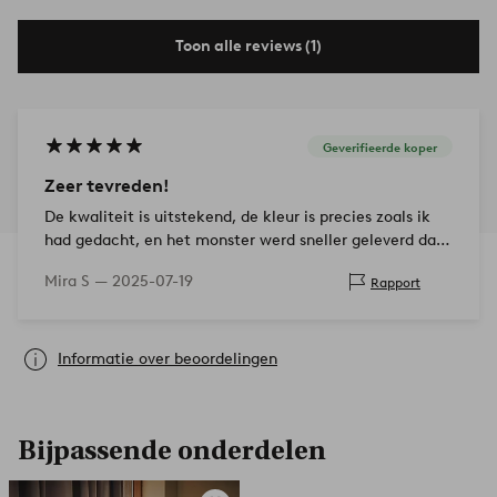
Toon alle reviews (1)
Geverifieerde koper
Zeer tevreden!
De kwaliteit is uitstekend, de kleur is precies zoals ik
had gedacht, en het monster werd sneller geleverd dan
beloofd. Ik ben superblij met deze mogelijkheid om het
Mira S —
2025-07-19
Rapport
product te zien voor…
Informatie over beoordelingen
Bijpassende onderdelen