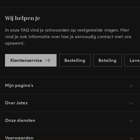
Wij helpen je
In onze FAQ vind je antwoorden op veelgestelde vragen. Hier
vind je ook informatie over hoe je eenvoudig contact met ons
opneemt.
Klantenservice
Bestelling
Betaling
Leve
Mijn pagina's
Over Jotex
Onze diensten
Voorwaarden