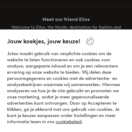
Meet our friend Ellos
Welcome to Ellos, the Nordic destination for fashion and
beauty! Get a clean, modern aesthetic and unique style for
your wardrobe. Your next inspiring look is here!
Jouw koekjes, jouw keuze!
Visit Ellos
Jotex maakt gebruik van verplichte cookies om de
website te laten functioneren en ook cookies voor
analyse, aangepaste inhoud en om je een relevantere
ervaring op onze website te bieden. Wij delen deze
persoonsgegevens en cookies met de advertentie- en
Veilig betalen - Nu betalen of opsplitsen
analysebedrijven waarmee wij samenwerken. Hiermee
analyseren we hoe je de site gebruikt en promoten we
Wil je meer weten over
onze betaalopties
?
onze marketing, zodat je meer gepersonaliseerde
advertenties kunt ontvangen. Door op Accepteren te
klikken, ga je akkoord met ons gebruik van cookies. Je
kunt je keuzes aanpassen onder Instellingen en meer
informatie lezen in ons
cookiebeleid
.
Nederland - Selecteer land