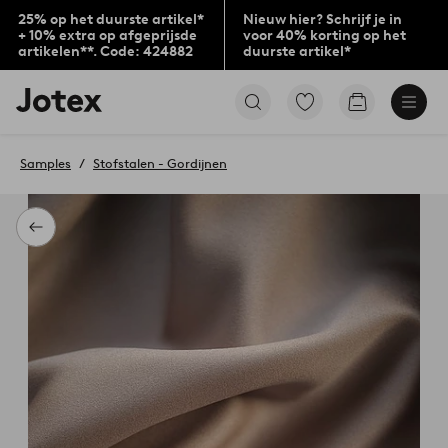
25% op het duurste artikel*
Nieuw hier? Schrijf je in
+ 10% extra op afgeprijsde
voor 40% korting op het
artikelen**. Code: 424882
duurste artikel*
Jotex
Ga
Go
logo
naar
to
-
favoriet
checkout
go
gemarkeerde
Samples
Stofstalen - Gordijnen
to
producten
the
home
page
Terug