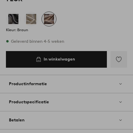
Kleur: Braun
Op voorraad
Geleverd binnen 4-5 weken
In winkelwagen
In
inkelwagen
Toevoege
aan
favoriete
Productinformatie
Productspecificatie
Betalen