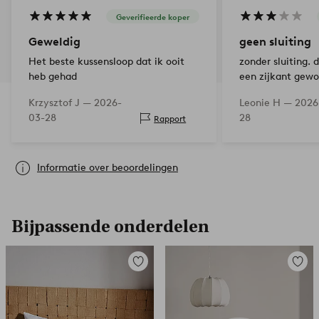
Geverifieerde koper
Geweldig
geen sluiting
Het beste kussensloop dat ik ooit
zonder sluiting. 
heb gehad
een zijkant gewo
deken er voortdur
Krzysztof J —
2026-
Leonie H —
2026
onpraktisch.
03-28
28
Rapport
Informatie over beoordelingen
Bijpassende onderdelen
Toevoegen
Toevoe
aan
aan
favorieten
favori