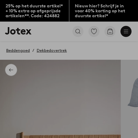
25% op het duurste artikel*
Nieuw hier? Schrijf je in
+ 10% extra op afgeprijsde
voor 40% korting op het
artikelen**. Code: 424882
duurste artikel*
Jotex
Ga
Go
logo
naar
to
-
favoriet
checkout
go
gemarkeerde
Beddengoed
Dekbedovertrek
to
producten
the
home
page
Terug