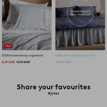
BINNENKORT
BESCHIKBAAR
Deal
ESSA kussensloop organisch
ESSA
bedvalletje organisch
8,19 EUR
9,99 EUR
44,99 EUR
Share your favourites
#jotex