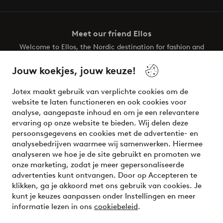
Meet our friend Ellos
Welcome to Ellos, the Nordic destination for fashion and
beauty! Get a clean, modern aesthetic and unique style for
your wardrobe. Your next inspiring look is here!
Jouw koekjes, jouw keuze!
Visit Ellos
Jotex maakt gebruik van verplichte cookies om de
website te laten functioneren en ook cookies voor
analyse, aangepaste inhoud en om je een relevantere
ervaring op onze website te bieden. Wij delen deze
persoonsgegevens en cookies met de advertentie- en
Veilig betalen - Nu betalen of opsplitsen
analysebedrijven waarmee wij samenwerken. Hiermee
analyseren we hoe je de site gebruikt en promoten we
Wil je meer weten over
onze betaalopties
?
onze marketing, zodat je meer gepersonaliseerde
advertenties kunt ontvangen. Door op Accepteren te
klikken, ga je akkoord met ons gebruik van cookies. Je
kunt je keuzes aanpassen onder Instellingen en meer
informatie lezen in ons
cookiebeleid
.
Nederland - Selecteer land