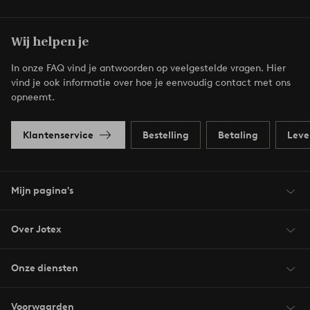
Wij helpen je
In onze FAQ vind je antwoorden op veelgestelde vragen. Hier
vind je ook informatie over hoe je eenvoudig contact met ons
opneemt.
Klantenservice
Bestelling
Betaling
Leve
Mijn pagina's
Over Jotex
Onze diensten
Voorwaarden