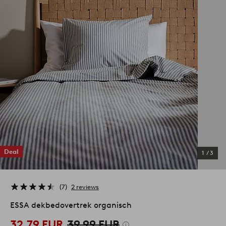
Deal
1
/
3
7
2 reviews
ESSA dekbedovertrek organisch
32,79 EUR
39,99 EUR