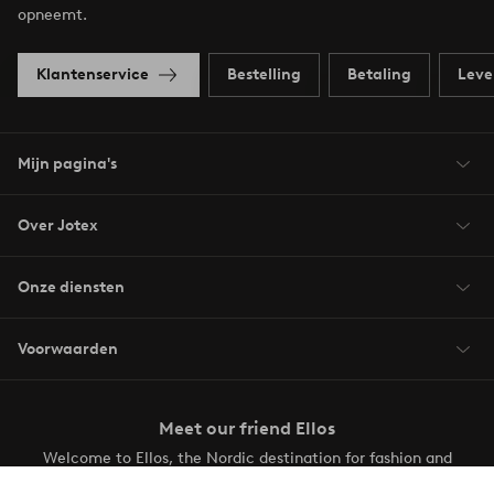
opneemt.
Klantenservice
Bestelling
Betaling
Leve
Mijn pagina's
Over Jotex
Onze diensten
Voorwaarden
Meet our friend Ellos
Welcome to Ellos, the Nordic destination for fashion and
beauty! Get a clean, modern aesthetic and unique style for