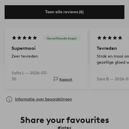
Toon alle reviews (6)
Geverifieerde koper
Supermooi
Tevreden
Zeer tevreden
Strak en mooi on
gezellige gloed 
Sofia L —
2026-03-
30
Sara B —
2026-0
Rapport
Informatie over beoordelingen
Share your favourites
#jotex