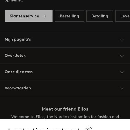
opneemt.
Klantenservice
Bestelling
Betaling
Leve
Mijn pagina's
Over Jotex
Onze diensten
Voorwaarden
Meet our friend Ellos
Welcome to Ellos, the Nordic destination for fashion and
beauty! Get a clean, modern aesthetic and unique style for
your wardrobe. Your next inspiring look is here!