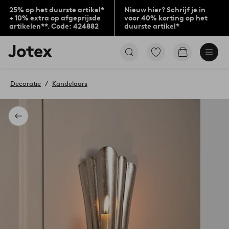
25% op het duurste artikel*
Nieuw hier? Schrijf je in
+ 10% extra op afgeprijsde
voor 40% korting op het
artikelen**. Code: 424882
duurste artikel*
Jotex
Ga
Go
logo
naar
to
-
favoriet
checkout
go
gemarkeerde
Decoratie
Kandelaars
to
producten
the
home
page
Terug