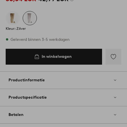
Kleur: Zilver
Op voorraad
Geleverd binnen 3-5 werkdagen
In winkelwagen
In
inkelwagen
Toevoege
aan
favoriete
Productinformatie
Productspecificatie
Betalen