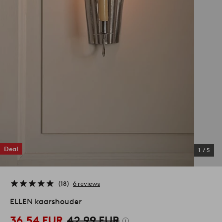
Deal
1
/
5
18
6 reviews
ELLEN kaarshouder
36,54 EUR
42,99 EUR