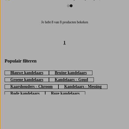
2 kleuren
2 kleuren
Je hebt 8 van 8 producten bekeken
1
Populair filteren
Blauwe kandelaars
Bruine kandelaars
Groene kandelaars
Kandelaars - Goud
Kaarshouders - Chroom
Kandelaars - Messing
Rode kandelaars
Roze kandelaars
Zwarte kandelaars
Witte kandelaars
Gele kandelaars
Trustpilot