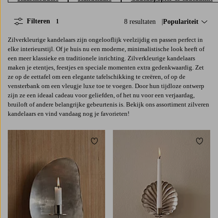
Filteren
8 resultaten
Sorteer op:
Populariteit
1
Zilverkleurige kandelaars zijn ongelooflijk veelzijdig en passen perfect in
elke interieurstijl. Of je huis nu een moderne, minimalistische look heeft of
een meer klassieke en traditionele inrichting. Zilverkleurige kandelaars
maken je etentjes, feestjes en speciale momenten extra gedenkwaardig. Zet
ze op de eettafel om een elegante tafelschikking te creëren, of op de
vensterbank om een vleugje luxe toe te voegen. Door hun tijdloze ontwerp
zijn ze een ideaal cadeau voor geliefden, of het nu voor een verjaardag,
bruiloft of andere belangrijke gebeurtenis is. Bekijk ons assortiment zilveren
kandelaars en vind vandaag nog je favorieten!
Toevoegen aan favorieten
Toevoe