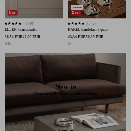
Deal
Deal
4,8
(18)
3,5
(2)
4,8 op basis van 18 beoordelingen
3,5 op basis van 2 beoordelingen
ELLEN kaarshouder
RAKEL kandelaar 3-pack
36,54 EUR
42,99 EUR
43,34 EUR
50,99 EUR
2 kleuren
1 kleur
New in
Geselecteerd nieuws van het seizoen
Shop nu