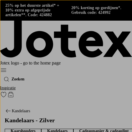
25% op het duurste artikel* +
20% korting op gordijnen*.
10% extra op afgeprijsde
Gebruik code: 424992
artikelen**. Code: 424882
Jotex logo - go to the home page
Menu
Zoeken
Inspiratie
Ga naar favoriet gemarkeerde producten
Go to checkout
Kandelaars
Kandelaars - Zilver
Kaarshouders
Kandelaars
Cadeaupapier & cadeaulint