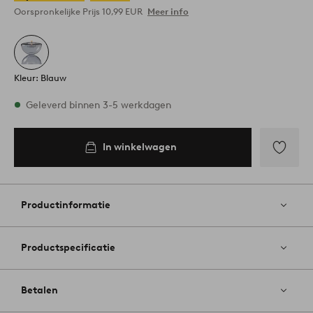
Oorspronkelijke Prijs
10,99 EUR
Meer info
Kleur: Blauw
Op voorraad
Geleverd binnen 3-5 werkdagen
In winkelwagen
In
inkelwagen
Toevoege
aan
favoriete
Productinformatie
Productspecificatie
Betalen