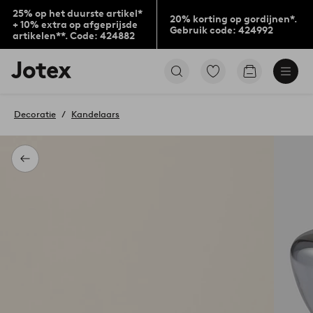
25% op het duurste artikel*
20% korting op gordijnen*.
+ 10% extra op afgeprijsde
Gebruik code: 424992
artikelen**. Code: 424882
Jotex
Ga
Go
logo
naar
to
-
favoriet
checkout
go
gemarkeerde
Decoratie
Kandelaars
to
producten
the
home
page
Terug