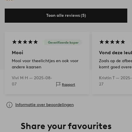
Toon alle reviews (5)
Geverifieerde koper
Mooi
Vond deze leu
Mooi voor theelichtjes en ook voor
Zoals op de afbee
andere kaarsen
komt goed overe
Vivi M H —
2025-08-
Kristin T —
2025-
07
27
Rapport
Informatie over beoordelingen
Share your favourites