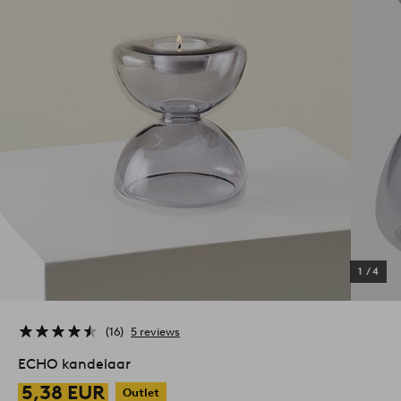
1
/
4
16
5 reviews
ECHO kandelaar
5,38 EUR
Outlet