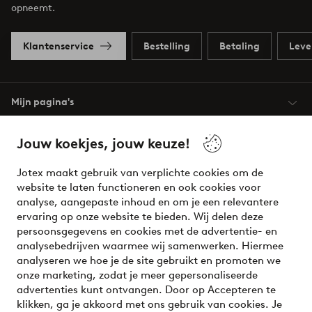
opneemt.
Klantenservice
Bestelling
Betaling
Leve
Mijn pagina's
Jouw koekjes, jouw keuze!
Over Jotex
Jotex maakt gebruik van verplichte cookies om de
Onze diensten
website te laten functioneren en ook cookies voor
analyse, aangepaste inhoud en om je een relevantere
ervaring op onze website te bieden. Wij delen deze
Voorwaarden
persoonsgegevens en cookies met de advertentie- en
analysebedrijven waarmee wij samenwerken. Hiermee
analyseren we hoe je de site gebruikt en promoten we
Meet our friend Ellos
onze marketing, zodat je meer gepersonaliseerde
Welcome to Ellos, the Nordic destination for fashion and
advertenties kunt ontvangen. Door op Accepteren te
beauty! Get a clean, modern aesthetic and unique style for
klikken, ga je akkoord met ons gebruik van cookies. Je