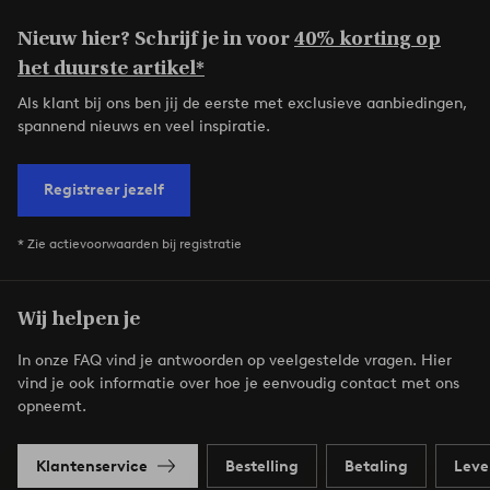
Nieuw hier? Schrijf je in voor
40% korting op
het duurste artikel*
Als klant bij ons ben jij de eerste met exclusieve aanbiedingen,
spannend nieuws en veel inspiratie.
Registreer jezelf
* Zie actievoorwaarden bij registratie
Wij helpen je
In onze FAQ vind je antwoorden op veelgestelde vragen. Hier
vind je ook informatie over hoe je eenvoudig contact met ons
opneemt.
Klantenservice
Bestelling
Betaling
Leve