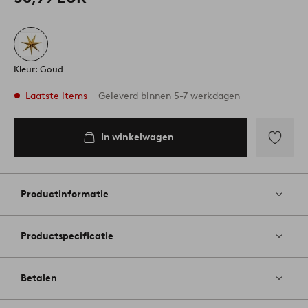
Kleur: Goud
Laatste items
Geleverd binnen 5-7 werkdagen
In winkelwagen
In
inkelwagen
Toevoege
aan
favoriete
Productinformatie
Productspecificatie
Betalen