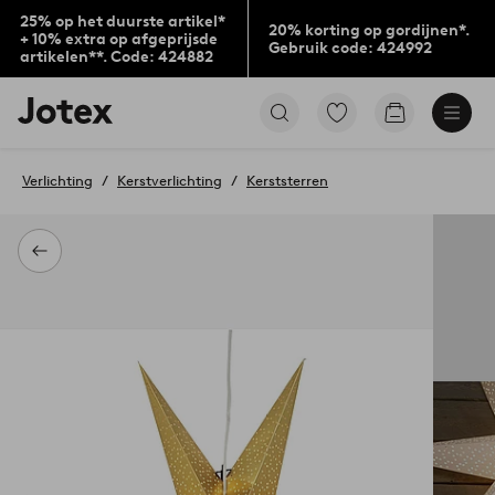
25% op het duurste artikel*
20% korting op gordijnen*.
+ 10% extra op afgeprijsde
Gebruik code: 424992
artikelen**. Code: 424882
Jotex
Ga
Go
logo
naar
to
-
favoriet
checkout
go
gemarkeerde
Verlichting
Kerstverlichting
Kerststerren
to
producten
the
home
page
Terug