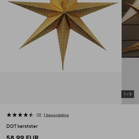
1
/
2
2
1 beoordeling
DOT kerstster
58,99 EUR