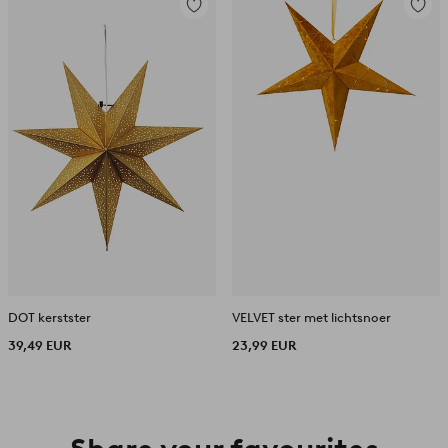
Toevoegen
Toevoe
aan
aan
favorieten
favori
DOT kerstster
VELVET ster met lichtsnoer
39,49 EUR
23,99 EUR