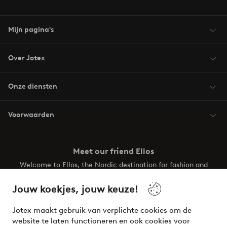
Mijn pagina's
Over Jotex
Onze diensten
Voorwaarden
Meet our friend Ellos
Welcome to Ellos, the Nordic destination for fashion and
beauty! Get a clean, modern aesthetic and unique style for
your wardrobe. Your next inspiring look is here!
Jouw koekjes, jouw keuze!
Visit Ellos
Jotex maakt gebruik van verplichte cookies om de
website te laten functioneren en ook cookies voor