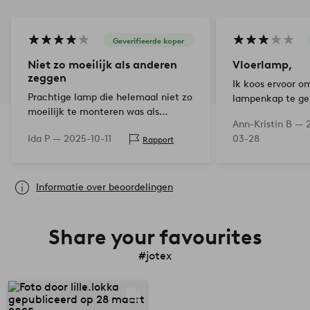
Geverifieerde koper
Niet zo moeilijk als anderen
Vloerlamp,
zeggen
Ik koos ervoor o
Prachtige lamp die helemaal niet zo
lampenkap te ge
moeilijk te monteren was als
zo beter.*￣▽￣..
Ann-Kristin B —
anderen zeggen. Hij ging niet kapot
Ida P —
2025-10-11
03-28
Rapport
en staat stabiel!
Informatie over beoordelingen
Share your favourites
#jotex