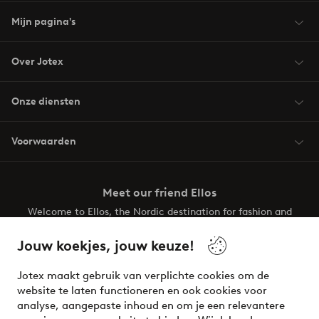
Mijn pagina's
Over Jotex
Onze diensten
Voorwaarden
Meet our friend Ellos
Welcome to Ellos, the Nordic destination for fashion and
beauty! Get a clean, modern aesthetic and unique style for
your wardrobe. Your next inspiring look is here!
Jouw koekjes, jouw keuze!
Visit Ellos
Jotex maakt gebruik van verplichte cookies om de
website te laten functioneren en ook cookies voor
analyse, aangepaste inhoud en om je een relevantere