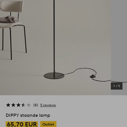
1
/
5
8
5 reviews
DIPPY staande lamp
65,70 EUR
Outlet