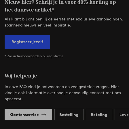
Nieuw hier? Schrijf je in voor
40% korting op
het duurste artikel*
Als klant bij ons ben jij de eerste met exclusieve aanbiedingen,
spannend nieuws en veel inspiratie.
Registreer jezelf
* Zie actievoorwaarden bij registratie
Wij helpen je
In onze FAQ vind je antwoorden op veelgestelde vragen. Hier
vind je ook informatie over hoe je eenvoudig contact met ons
opneemt.
Klantenservice
Bestelling
Betaling
Leve