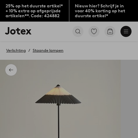
25% op het duurste artikel*
Nieuw hier? Schrijf je in
+ 10% extra op afgeprijsde
voor 40% korting op het
artikelen**. Code: 424882
duurste artikel*
Jotex
Ga
Go
logo
naar
to
-
favoriet
checkout
go
gemarkeerde
Verlichting
Staande lampen
to
producten
the
home
page
Terug