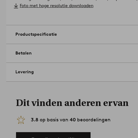
Maximaal gewicht: 90 kg.
Foto met hoge resolutie downloaden
Onderhoud: Afnemen met een licht vochtige doek.
Berg je tuinmeubels vorstvrij op om vorstschade te voorkomen
Tips/advies: DEIA is ideaal als extra stoelen voor onverwach
worden, nemen ze weinig plaats in.
Artikelnummer: 1535563-2
Productspecificatie
Betalen
Levering
Dit vinden anderen ervan
3.8
op basis van
40
beoordelingen