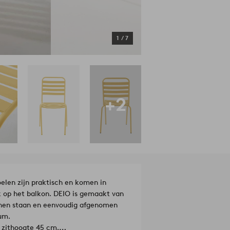
1
/
7
+2
elen zijn praktisch en komen in
ok op het balkon. DEIO is gemaakt van
nnen staan en eenvoudig afgenomen
um.
 zithoogte 45 cm.