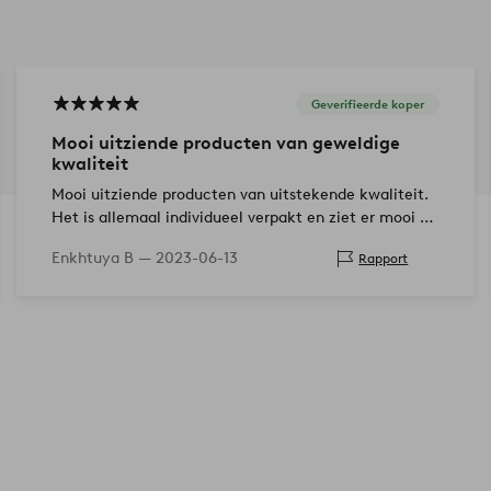
Geverifieerde koper
Mooi uitziende producten van geweldige
kwaliteit
Mooi uitziende producten van uitstekende kwaliteit.
Het is allemaal individueel verpakt en ziet er mooi en
stijlvol uit. Licht en stapelbaar!
Enkhtuya B —
2023-06-13
Rapport