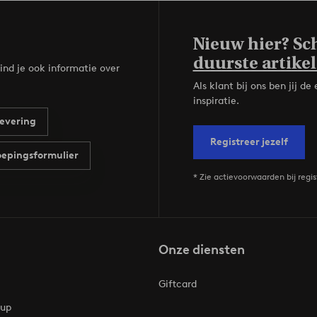
Nieuw hier? Sch
duurste artikel
ind je ook informatie over
Als klant bij ons ben jij 
inspiratie.
evering
Registreer jezelf
epingsformulier
* Zie actievoorwaarden bij regis
Onze diensten
Giftcard
oup