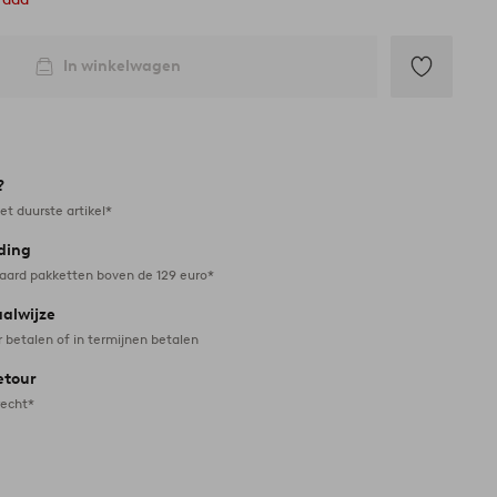
In winkelwagen
Toevoegen
aan
favorieten
?
et duurste artikel*
ding
daard pakketten boven de 129 euro*
aalwijze
r betalen of in termijnen betalen
etour
recht*