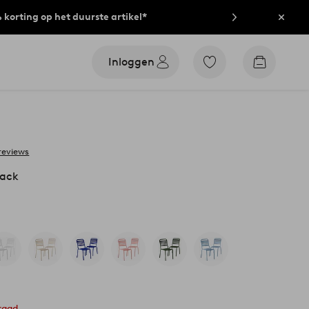
% korting op het duurste artikel*
Sluit
Inloggen
Ga
Go
naar
to
favoriet
checkout
gemarkeerde
producten
 reviews
pack
raad