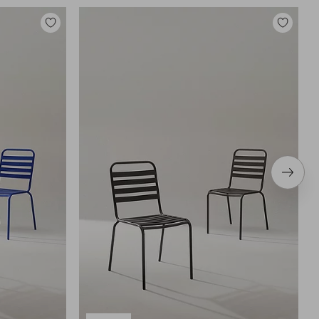
Toevoegen
Toevoege
aan
aan
favorieten
favoriete
Volge
item