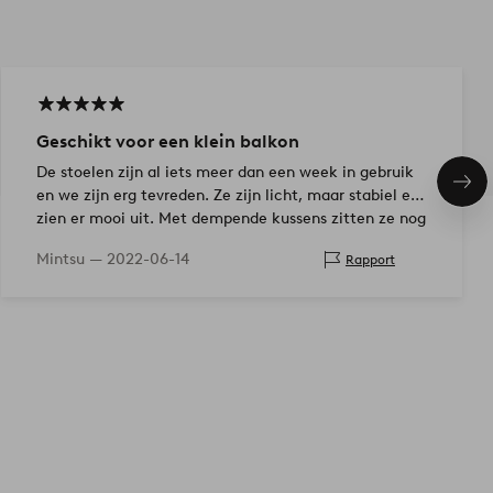
Geschikt voor een klein balkon
De stoelen zijn al iets meer dan een week in gebruik
Vol
en we zijn erg tevreden. Ze zijn licht, maar stabiel en
ite
zien er mooi uit. Met dempende kussens zitten ze nog
langer c…
Mintsu —
2022-06-14
Rapport