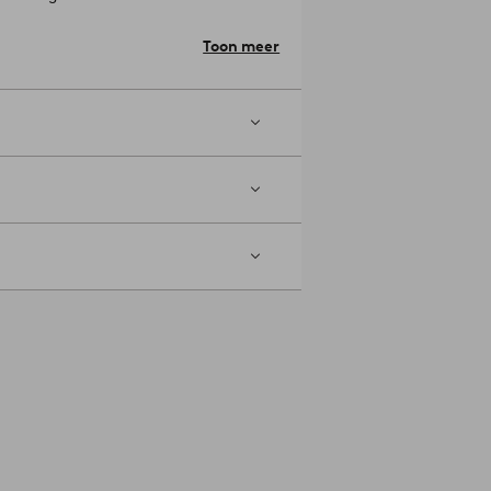
Toon meer
.
te gasten. Omdat ze opgestapeld kunnen
7-0