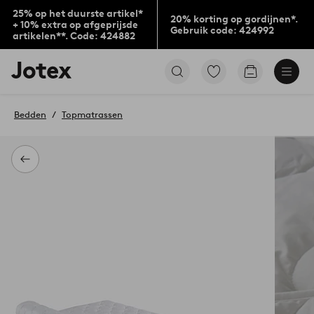
25% op het duurste artikel*
20% korting op gordijnen*.
+ 10% extra op afgeprijsde
Gebruik code: 424992
artikelen**. Code: 424882
Jotex
Ga
Go
logo
naar
to
-
favoriet
checkout
go
gemarkeerde
Bedden
Topmatrassen
to
producten
the
home
page
Terug