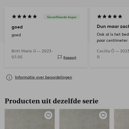
Geverifieerde koper
Dun maar zac
goed
Ook al is het be
goed
paar centimeter g
zacht en zacht!
Britt Marie G —
2023-
Cecilia Ö —
2023
07-05
11
Rapport
Informatie over beoordelingen
Producten uit dezelfde serie
Toevoegen
Toevoegen
aan
aan
favorieten
favorieten