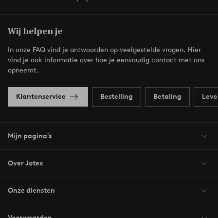
Wij helpen je
In onze FAQ vind je antwoorden op veelgestelde vragen. Hier
vind je ook informatie over hoe je eenvoudig contact met ons
opneemt.
Klantenservice
Bestelling
Betaling
Leve
Mijn pagina's
Over Jotex
Onze diensten
Voorwaarden