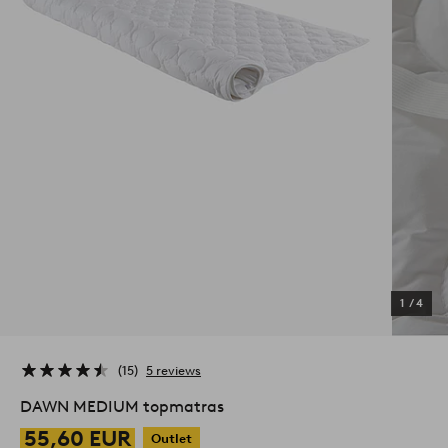
1
/
4
15
5 reviews
DAWN MEDIUM topmatras
55,60 EUR
Outlet