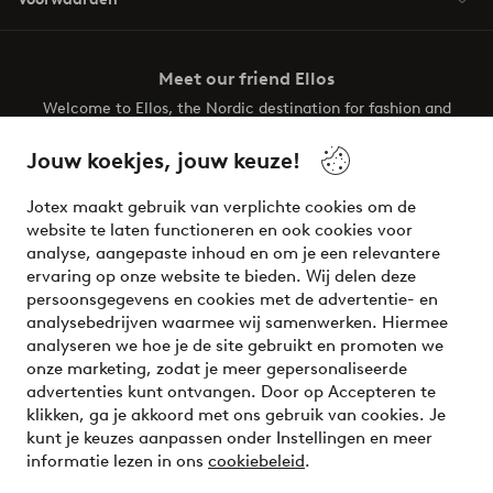
Meet our friend Ellos
Welcome to Ellos, the Nordic destination for fashion and
beauty! Get a clean, modern aesthetic and unique style for
your wardrobe. Your next inspiring look is here!
Jouw koekjes, jouw keuze!
Visit Ellos
Jotex maakt gebruik van verplichte cookies om de
website te laten functioneren en ook cookies voor
analyse, aangepaste inhoud en om je een relevantere
ervaring op onze website te bieden. Wij delen deze
persoonsgegevens en cookies met de advertentie- en
Veilig betalen - Nu betalen of opsplitsen
analysebedrijven waarmee wij samenwerken. Hiermee
analyseren we hoe je de site gebruikt en promoten we
Wil je meer weten over
onze betaalopties
?
onze marketing, zodat je meer gepersonaliseerde
advertenties kunt ontvangen. Door op Accepteren te
klikken, ga je akkoord met ons gebruik van cookies. Je
kunt je keuzes aanpassen onder Instellingen en meer
informatie lezen in ons
cookiebeleid
.
Nederland - Selecteer land