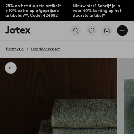
25% op het duurste artikel*
Nieuw hier? Schrijf je in
+ 10% extra op afgeprijsde
voor 40% korting op het
artikelen**. Code: 424882
duurste artikel*
Jotex
Ga
Go
logo
naar
to
-
favoriet
checkout
go
gemarkeerde
Badtextiel
Handdoekenset
to
producten
the
home
page
Terug