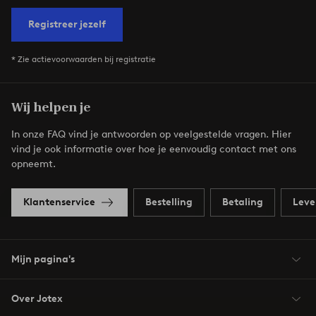
Registreer jezelf
* Zie actievoorwaarden bij registratie
Wij helpen je
In onze FAQ vind je antwoorden op veelgestelde vragen. Hier
vind je ook informatie over hoe je eenvoudig contact met ons
opneemt.
Klantenservice
Bestelling
Betaling
Leve
Mijn pagina's
Over Jotex