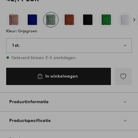
Kleur: Grijsgroen
1 st.
Op voorraad
Geleverd binnen 3-5 werkdagen
In winkelwagen
Toevoege
aan
favoriete
Productinformatie
Productspecificatie