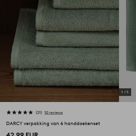
1
/
5
21
10 reviews
DARCY verpakking van 6 handdoekenset
42,99 EUR