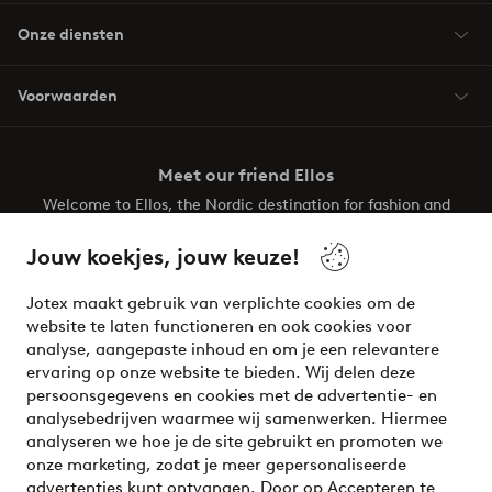
Onze diensten
Voorwaarden
Meet our friend Ellos
Welcome to Ellos, the Nordic destination for fashion and
beauty! Get a clean, modern aesthetic and unique style for
your wardrobe. Your next inspiring look is here!
Jouw koekjes, jouw keuze!
Visit Ellos
Jotex maakt gebruik van verplichte cookies om de
website te laten functioneren en ook cookies voor
analyse, aangepaste inhoud en om je een relevantere
ervaring op onze website te bieden. Wij delen deze
persoonsgegevens en cookies met de advertentie- en
Veilig betalen - Nu betalen of opsplitsen
analysebedrijven waarmee wij samenwerken. Hiermee
analyseren we hoe je de site gebruikt en promoten we
Wil je meer weten over
onze betaalopties
?
onze marketing, zodat je meer gepersonaliseerde
advertenties kunt ontvangen. Door op Accepteren te