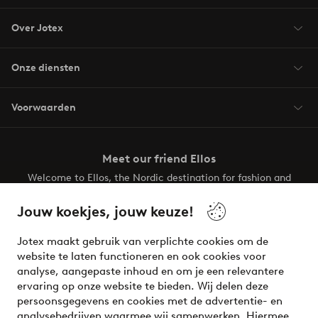
Over Jotex
Onze diensten
Voorwaarden
Meet our friend Ellos
Welcome to Ellos, the Nordic destination for fashion and
beauty! Get a clean, modern aesthetic and unique style for
your wardrobe. Your next inspiring look is here!
Jouw koekjes, jouw keuze!
Visit Ellos
Jotex maakt gebruik van verplichte cookies om de
website te laten functioneren en ook cookies voor
analyse, aangepaste inhoud en om je een relevantere
ervaring op onze website te bieden. Wij delen deze
persoonsgegevens en cookies met de advertentie- en
Veilig betalen - Nu betalen of opsplitsen
analysebedrijven waarmee wij samenwerken. Hiermee