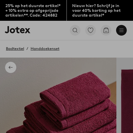
25% op het duurste artikel*
Nieuw hier? Schrijf je in
+ 10% extra op afgeprijsde
voor 40% korting op het
artikelen**. Code: 424882
duurste artikel*
Jotex
Ga
Go
logo
naar
to
-
favoriet
checkout
go
gemarkeerde
Badtextiel
Handdoekenset
to
producten
the
home
page
Terug