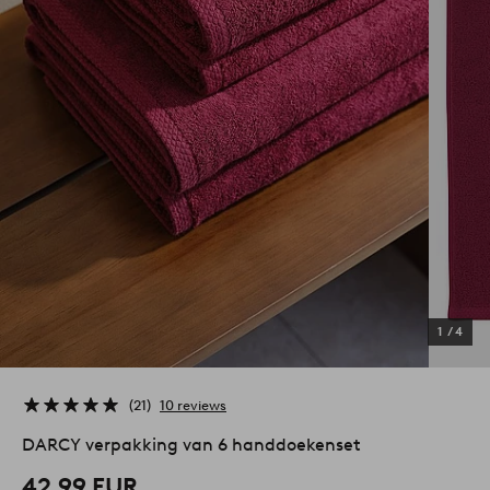
1
/
4
21
10 reviews
DARCY verpakking van 6 handdoekenset
42,99 EUR