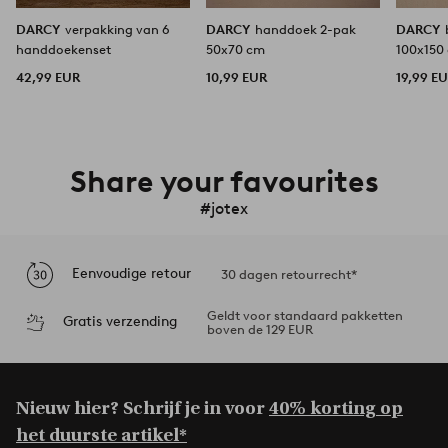
DARCY
verpakking van 6
DARCY
handdoek 2-pak
DARCY
handdoekenset
50x70 cm
100x150
42,99 EUR
10,99 EUR
19,99 E
Share your favourites
#jotex
Eenvoudige retour
30 dagen retourrecht*
Geldt voor standaard pakketten
Gratis verzending
boven de 129 EUR
Nieuw hier? Schrijf je in voor
40% korting op
het duurste artikel*