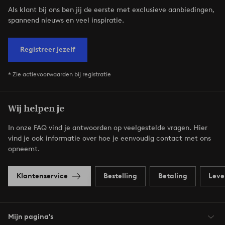
Als klant bij ons ben jij de eerste met exclusieve aanbiedingen,
spannend nieuws en veel inspiratie.
Registreer jezelf
* Zie actievoorwaarden bij registratie
Wij helpen je
In onze FAQ vind je antwoorden op veelgestelde vragen. Hier
vind je ook informatie over hoe je eenvoudig contact met ons
opneemt.
Klantenservice
Bestelling
Betaling
Leve
Mijn pagina's