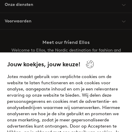
Onze diensten
Voorwaarden
Meet our friend Ellos
Welcome to Ellos, the Nordic destination for fashion and
beauty! Get a clean, modern aesthetic and unique style for
your wardrobe. Your next inspiring look is here!
Jouw koekjes, jouw keuze!
Visit Ellos
Jotex maakt gebruik van verplichte cookies om de
website te laten functioneren en ook cookies voor
analyse, aangepaste inhoud en om je een relevantere
ervaring op onze website te bieden. Wij delen deze
persoonsgegevens en cookies met de advertentie- en
Veilig betalen - Nu betalen of opsplitsen
analysebedrijven waarmee wij samenwerken. Hiermee
analyseren we hoe je de site gebruikt en promoten we
Wil je meer weten over
onze betaalopties
?
onze marketing, zodat je meer gepersonaliseerde
advertenties kunt ontvangen. Door op Accepteren te