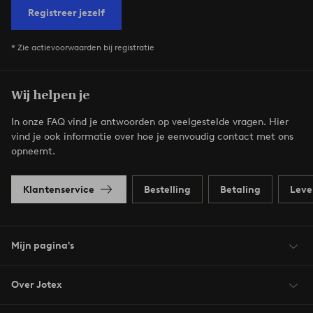
Registreer jezelf
* Zie actievoorwaarden bij registratie
Wij helpen je
In onze FAQ vind je antwoorden op veelgestelde vragen. Hier
vind je ook informatie over hoe je eenvoudig contact met ons
opneemt.
Klantenservice
Bestelling
Betaling
Leve
Mijn pagina's
Over Jotex