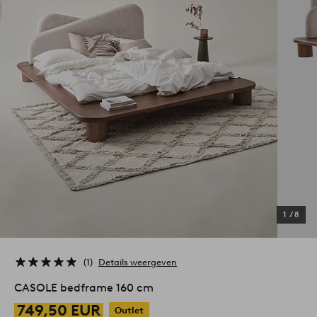
1
/
8
1
Details weergeven
CASOLE bedframe 160 cm
749,50 EUR
Outlet