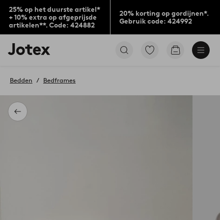
25% op het duurste artikel*
20% korting op gordijnen*.
+ 10% extra op afgeprijsde
Gebruik code: 424992
artikelen**. Code: 424882
Jotex
Ga
Go
logo
naar
to
-
favoriet
checkout
go
gemarkeerde
Bedden
Bedframes
to
producten
the
home
page
Terug