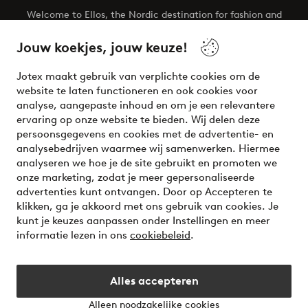
Welcome to Ellos, the Nordic destination for fashion and
beauty! Get a clean, modern aesthetic and unique style for
your wardrobe. Your next inspiring look is here!
Jouw koekjes, jouw keuze!
Visit Ellos
Jotex maakt gebruik van verplichte cookies om de
website te laten functioneren en ook cookies voor
analyse, aangepaste inhoud en om je een relevantere
ervaring op onze website te bieden. Wij delen deze
persoonsgegevens en cookies met de advertentie- en
Veilig betalen - Nu betalen of opsplitsen
analysebedrijven waarmee wij samenwerken. Hiermee
analyseren we hoe je de site gebruikt en promoten we
Wil je meer weten over
onze betaalopties
?
onze marketing, zodat je meer gepersonaliseerde
advertenties kunt ontvangen. Door op Accepteren te
klikken, ga je akkoord met ons gebruik van cookies. Je
kunt je keuzes aanpassen onder Instellingen en meer
informatie lezen in ons
cookiebeleid
.
Nederland - Selecteer land
Alles accepteren
Instagram
Facebook
Alleen noodzakelijke cookies