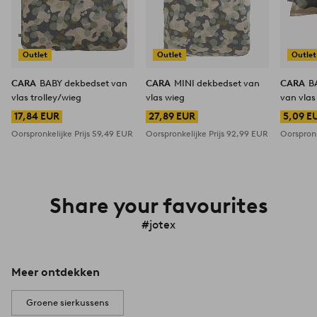
Outlet
Outlet
Outlet
CARA
BABY dekbedset van
CARA
MINI dekbedset van
CARA
B
vlas trolley/wieg
vlas wieg
van vla
17,84 EUR
27,89 EUR
5,09 E
Oorspronkelijke Prijs
59,49 EUR
Oorspronkelijke Prijs
92,99 EUR
Oorspronk
Share your favourites
#jotex
Meer ontdekken
Groene sierkussens