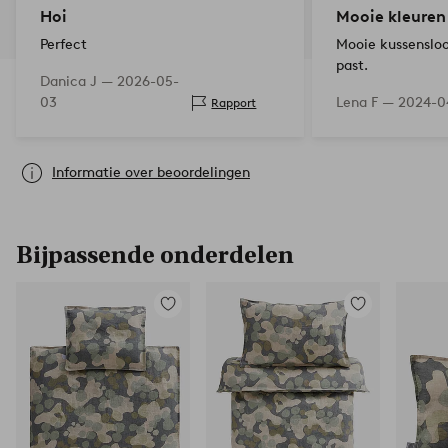
Hoi
Mooie kleuren
Perfect
Mooie kussensloop
past.
Danica J —
2026-05-
03
Lena F —
2024-0
Rapport
Informatie over beoordelingen
Bijpassende onderdelen
Toevoegen
Toevoegen
aan
aan
favorieten
favorieten