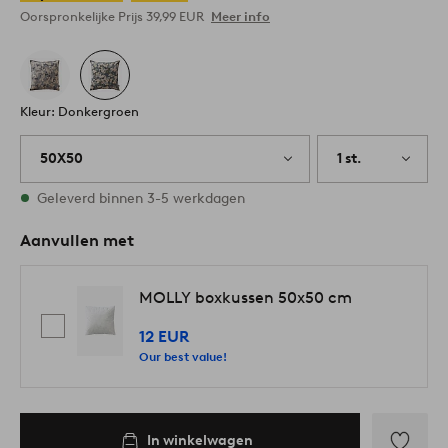
Oorspronkelijke Prijs
39,99 EUR
Meer info
Kleur: Donkergroen
50X50
1 st.
Op voorraad
Geleverd binnen 3-5 werkdagen
Aanvullen met
MOLLY boxkussen 50x50 cm
12 EUR
Our best value!
In winkelwagen