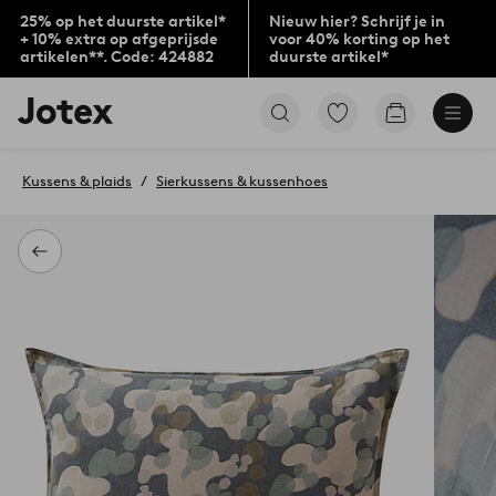
25% op het duurste artikel*
Nieuw hier? Schrijf je in
+ 10% extra op afgeprijsde
voor 40% korting op het
artikelen**. Code: 424882
duurste artikel*
Jotex
Ga
Go
logo
naar
to
-
favoriet
checkout
go
gemarkeerde
Kussens & plaids
Sierkussens & kussenhoes
to
producten
the
home
page
Terug