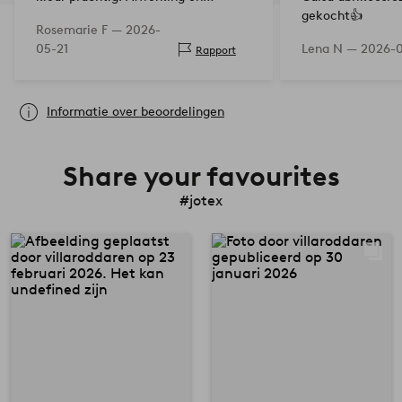
kwaliteit top.
gekocht👍
Rosemarie F —
2026-
05-21
Lena N —
2026-0
Rapport
Informatie over beoordelingen
Share your favourites
#jotex