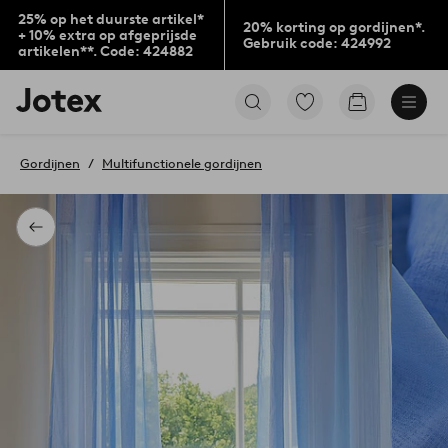
25% op het duurste artikel*
20% korting op gordijnen*.
+ 10% extra op afgeprijsde
Gebruik code: 424992
artikelen**. Code: 424882
Jotex
Ga
Go
logo
naar
to
-
favoriet
checkout
go
gemarkeerde
Gordijnen
Multifunctionele gordijnen
to
producten
the
home
page
Terug