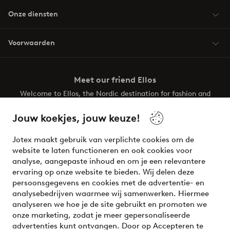
Onze diensten
Voorwaarden
Meet our friend Ellos
Welcome to Ellos, the Nordic destination for fashion and
beauty! Get a clean, modern aesthetic and unique style for
your wardrobe. Your next inspiring look is here!
Jouw koekjes, jouw keuze!
Visit Ellos
Jotex maakt gebruik van verplichte cookies om de
website te laten functioneren en ook cookies voor
analyse, aangepaste inhoud en om je een relevantere
ervaring op onze website te bieden. Wij delen deze
persoonsgegevens en cookies met de advertentie- en
Veilig betalen - Nu betalen of opsplitsen
analysebedrijven waarmee wij samenwerken. Hiermee
analyseren we hoe je de site gebruikt en promoten we
Wil je meer weten over
onze betaalopties
?
onze marketing, zodat je meer gepersonaliseerde
advertenties kunt ontvangen. Door op Accepteren te