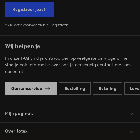
Registreer jezelf
* Zie actievoorwaarden bij registratie
Wij helpen je
In onze FAQ vind je antwoorden op veelgestelde vragen. Hier
vind je ook informatie over hoe je eenvoudig contact met ons
opneemt.
Klantenservice
Bestelling
Betaling
Leve
Mijn pagina's
Over Jotex