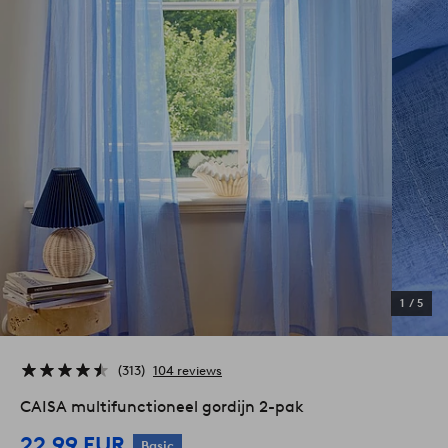
1
/
5
313
104 reviews
CAISA multifunctioneel gordijn 2-pak
22,99 EUR
Basic