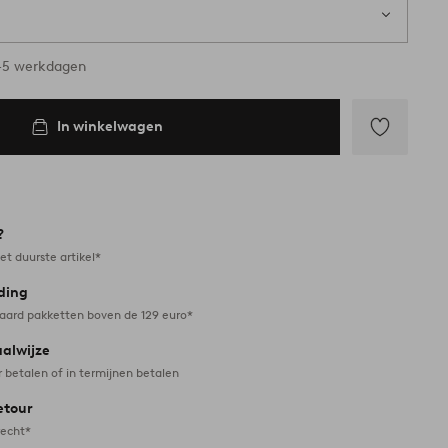
1 st
ad
3-5 werkdagen
In winkelwagen
Toevoegen
aan
favorieten
?
et duurste artikel*
ding
daard pakketten boven de 129 euro*
aalwijze
r betalen of in termijnen betalen
etour
recht*