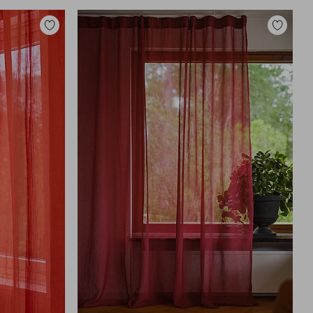
Toevoegen
Toevoege
aan
aan
favorieten
favoriete