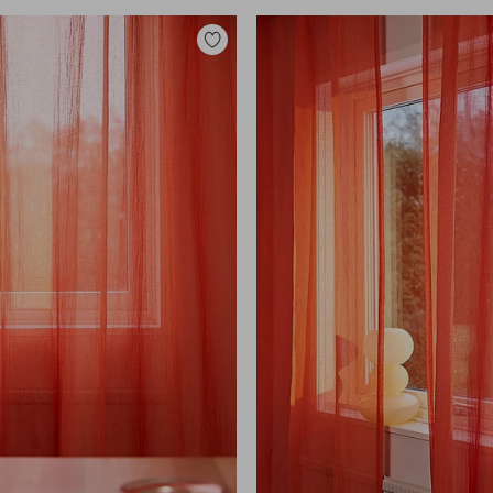
Toevoegen
aan
favorieten