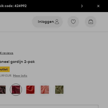
uik code: 424992
Sluit
Inloggen
Ga
Go
naar
to
favoriet
checkout
gemarkeerde
producten
4 reviews
oneel gordijn 2-pak
utlet
3,99 EUR
Meer info