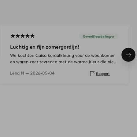
Geverifieerde koper
Luchtig en fijn zomergordijn!
We kochten Caisa koraalkleurig voor de woonkamer
Vol
ite
en waren zeer tevreden met de warme kleur die niet
alleen de ramen maar ook de hele kamer vulde
Lena N —
2026-05-04
Rapport
wanneer de zon naar binnen…