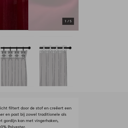
1
/
5
ht filtert door de stof en creëert een
r en past bij zowel traditionele als
t gordijn kan met vingerhaken,
eriaal: 100% Polyester.