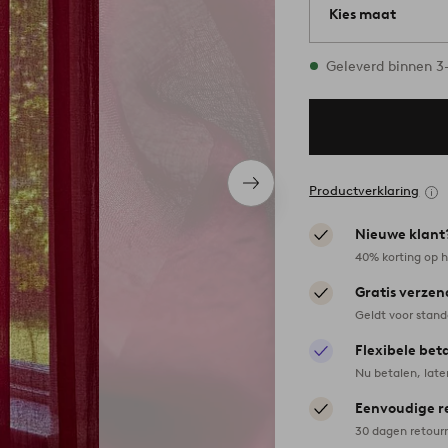
Kies maat
1 maten op voorra
Geleverd binnen 
Volgend
Productverklaring
item
Nieuwe klant
40% korting op h
Gratis verzen
Geldt voor stan
Flexibele bet
Nu betalen, late
Eenvoudige r
30 dagen retour