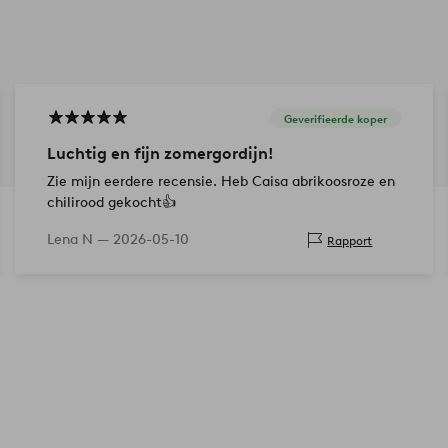
Geverifieerde koper
Luchtig en fijn zomergordijn!
Zie mijn eerdere recensie. Heb Caisa abrikoosroze en
chilirood gekocht👍
Lena N —
2026-05-10
Rapport