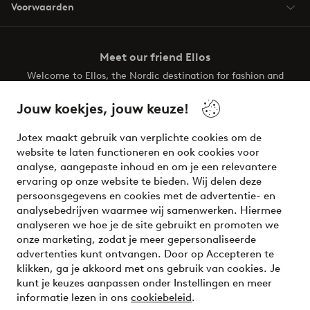
Voorwaarden
Meet our friend Ellos
Welcome to Ellos, the Nordic destination for fashion and
beauty! Get a clean, modern aesthetic and unique style for
your wardrobe. Your next inspiring look is here!
Jouw koekjes, jouw keuze!
Visit Ellos
Jotex maakt gebruik van verplichte cookies om de
website te laten functioneren en ook cookies voor
analyse, aangepaste inhoud en om je een relevantere
ervaring op onze website te bieden. Wij delen deze
persoonsgegevens en cookies met de advertentie- en
Veilig betalen - Nu betalen of opsplitsen
analysebedrijven waarmee wij samenwerken. Hiermee
analyseren we hoe je de site gebruikt en promoten we
Wil je meer weten over
onze betaalopties
?
onze marketing, zodat je meer gepersonaliseerde
advertenties kunt ontvangen. Door op Accepteren te
klikken, ga je akkoord met ons gebruik van cookies. Je
kunt je keuzes aanpassen onder Instellingen en meer
informatie lezen in ons
cookiebeleid
.