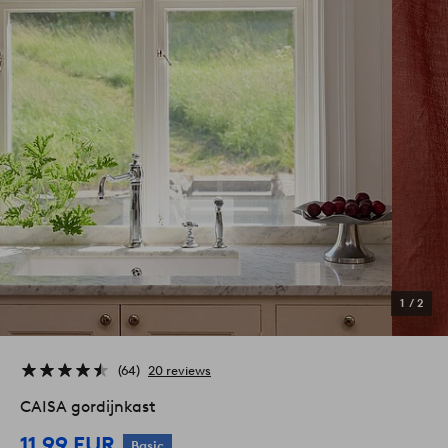
1
/
2
64
20 reviews
CAISA gordijnkast
11,99 EUR
Basic