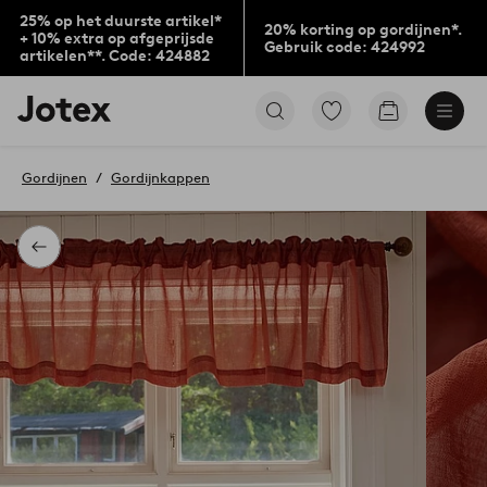
25% op het duurste artikel*
20% korting op gordijnen*.
+ 10% extra op afgeprijsde
Gebruik code: 424992
artikelen**. Code: 424882
Jotex
Ga
Go
logo
naar
to
-
favoriet
checkout
go
gemarkeerde
Gordijnen
Gordijnkappen
to
producten
the
home
page
Terug