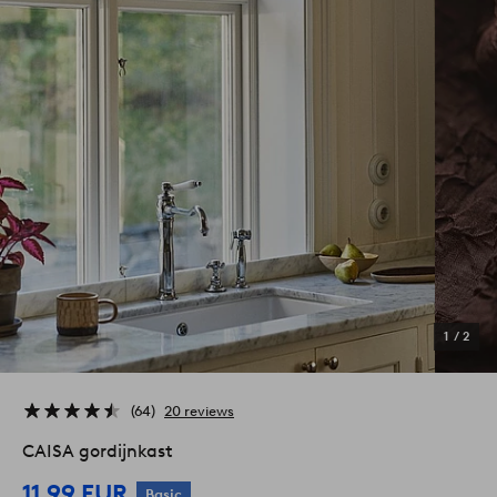
1
/
2
64
20 reviews
CAISA gordijnkast
11,99 EUR
Basic