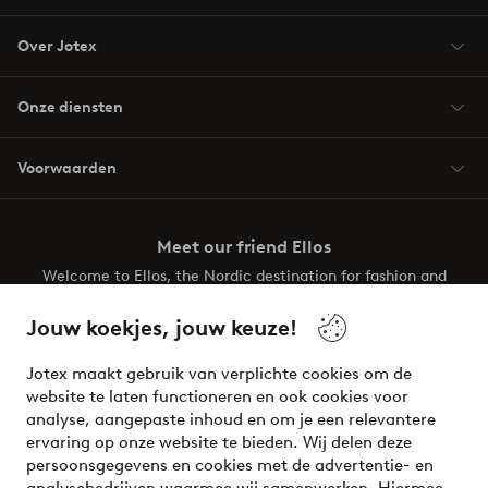
Over Jotex
Onze diensten
Voorwaarden
Meet our friend Ellos
Welcome to Ellos, the Nordic destination for fashion and
beauty! Get a clean, modern aesthetic and unique style for
your wardrobe. Your next inspiring look is here!
Jouw koekjes, jouw keuze!
Visit Ellos
Jotex maakt gebruik van verplichte cookies om de
website te laten functioneren en ook cookies voor
analyse, aangepaste inhoud en om je een relevantere
ervaring op onze website te bieden. Wij delen deze
persoonsgegevens en cookies met de advertentie- en
Veilig betalen - Nu betalen of opsplitsen