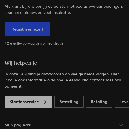
Als klant bij ons ben jij de eerste met exclusieve aanbiedingen,
spannend nieuws en veel inspiratie.
Registreer jezelf
* Zie actievoorwaarden bij registratie
Wij helpen je
In onze FAQ vind je antwoorden op veelgestelde vragen. Hier
vind je ook informatie over hoe je eenvoudig contact met ons
opneemt.
Klantenservice
Bestelling
Betaling
Leve
Mijn pagina's