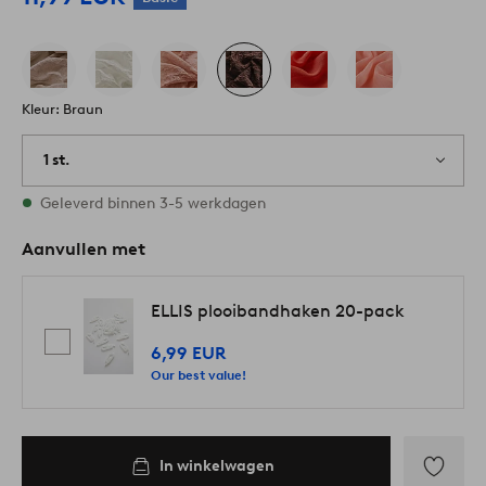
Kleur: Braun
1 st.
Op voorraad
Geleverd binnen 3-5 werkdagen
Aanvullen met
ELLIS plooibandhaken 20-pack
6,99 EUR
Our best value!
In winkelwagen