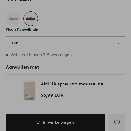
Kleur: Kaneelbruin
1 st.
Op voorraad
Geleverd binnen 3-5 werkdagen
Aanvullen met
AMILIA sprei van mousseline
56,99 EUR
In winkelwagen