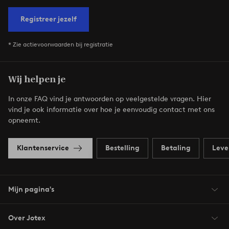
Registreer jezelf
* Zie actievoorwaarden bij registratie
Wij helpen je
In onze FAQ vind je antwoorden op veelgestelde vragen. Hier
vind je ook informatie over hoe je eenvoudig contact met ons
opneemt.
Klantenservice
Bestelling
Betaling
Leve
Mijn pagina's
Over Jotex