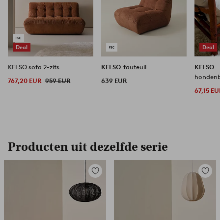
Deal
Deal
KELSO sofa 2-zits
KELSO
fauteuil
KELSO
hondenb
767,20 EUR
959 EUR
639 EUR
67,15 EU
Producten uit dezelfde serie
Toevoegen
Toevoe
aan
aan
favorieten
favori