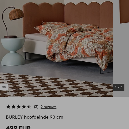
1
/
7
3
2 reviews
BURLEY hoofdeinde 90 cm
499 EUR