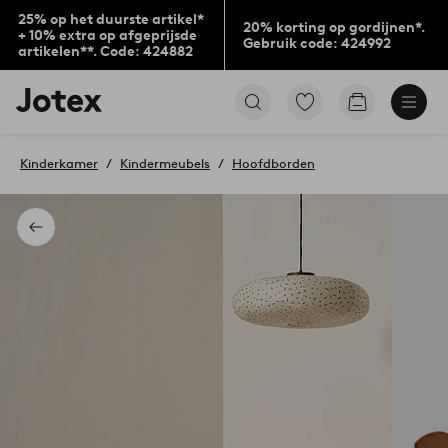
25% op het duurste artikel*
20% korting op gordijnen*.
+ 10% extra op afgeprijsde
Gebruik code: 424992
artikelen**. Code: 424882
Jotex
Ga
Go
logo
naar
to
-
favoriet
checkout
go
gemarkeerde
Kinderkamer
Kindermeubels
Hoofdborden
to
producten
the
home
page
Terug