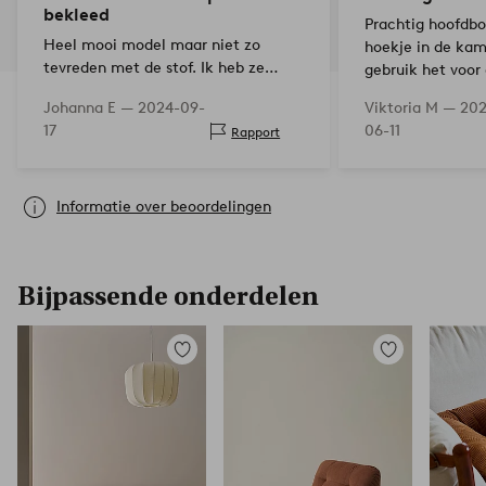
bekleed
Prachtig hoofdbo
Heel mooi model maar niet zo
hoekje in de kam
tevreden met de stof. Ik heb ze
gebruik het voor
opnieuw bekleed zodat het precies
het ziet er prima
Johanna E —
2024-09-
Viktoria M —
202
werd zoals ik wilde. Het werd
nadeel is dat de 
17
06-11
Rapport
perfect. De kopstukken ruiken een
worden verwijde
paar dagen…
Informatie over beoordelingen
Bijpassende onderdelen
Toevoegen
Toevoegen
aan
aan
favorieten
favorieten