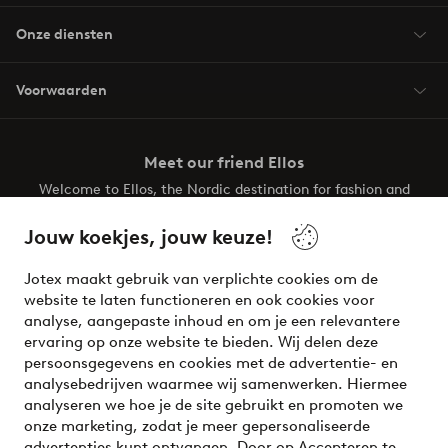
Onze diensten
Voorwaarden
Meet our friend Ellos
Welcome to Ellos, the Nordic destination for fashion and
beauty! Get a clean, modern aesthetic and unique style for
your wardrobe. Your next inspiring look is here!
Jouw koekjes, jouw keuze!
Visit Ellos
Jotex maakt gebruik van verplichte cookies om de
website te laten functioneren en ook cookies voor
analyse, aangepaste inhoud en om je een relevantere
ervaring op onze website te bieden. Wij delen deze
persoonsgegevens en cookies met de advertentie- en
Veilig betalen - Nu betalen of opsplitsen
analysebedrijven waarmee wij samenwerken. Hiermee
analyseren we hoe je de site gebruikt en promoten we
Wil je meer weten over
onze betaalopties
?
onze marketing, zodat je meer gepersonaliseerde
advertenties kunt ontvangen. Door op Accepteren te