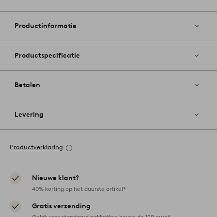
Toevoege
aan
favoriete
Productinformatie
Productspecificatie
Betalen
Levering
Productverklaring
Nieuwe klant?
40% korting op het duurste artikel*
Gratis verzending
Geldt voor standaard pakketten boven de 129 euro*