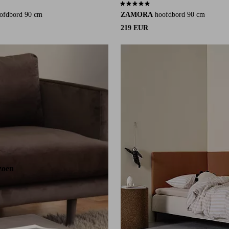
an 6 beoordelingen
4,9 op basis van 11 beoordelingen
ofdbord 90 cm
ZAMORA
hoofdbord 90 cm
219 EUR
zoen