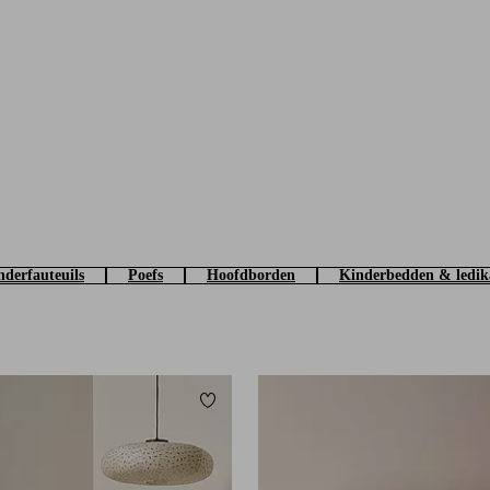
nderfauteuils
Poefs
Hoofdborden
Kinderbedden & ledik
Toevoegen aan favorieten