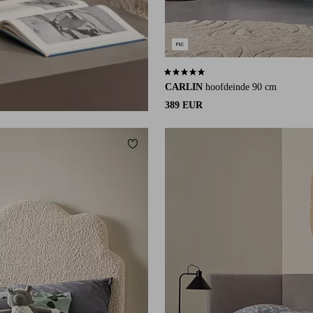
5,0 op basis van 1 beoordelingen
CARLIN
hoofdeinde 90 cm
389 EUR
eten
Toevoegen aan favorieten