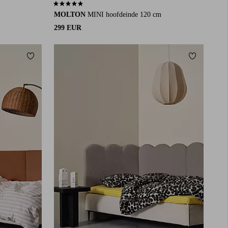
5,0 op basis van 1 beoordelingen
MOLTON
MINI hoofdeinde 120 cm
299 EUR
Toevoegen aan favorieten
Toevoegen a