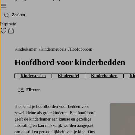
Menu
Zoeken
Inspiratie
Ga naar favoriet gemarkeerde producten
Go to checkout
Kinderkamer
Kindermeubels
Hoofdborden
Hoofdbord voor kinderbedden
Kinderstoelen
Kindertafel
Kinderbanken
Ki
Filteren
Hier vind je hoofdborden voor bedden voor
zowel kleine als grote kinderen. Een hoofdbord
geeft de kinderkamer een knusse en gezellige
uitstraling en kan makkelijk worden aangepast
aan de stijl en persoonlijkheid van je kind. Ons