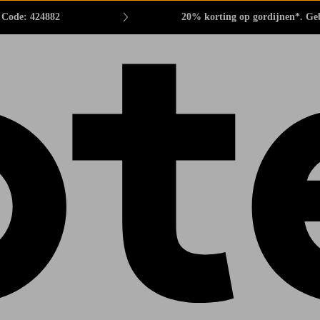
. Code: 424882
20% korting op gordijnen*. Ge