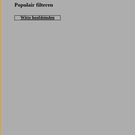
Populair filteren
Witte hoofdeinden
Trustpilot