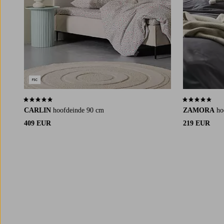
5,0 op basis van 1 beoordelingen
4,7 op basis v
CARLIN
hoofdeinde 90 cm
ZAMORA
ho
409 EUR
219 EUR