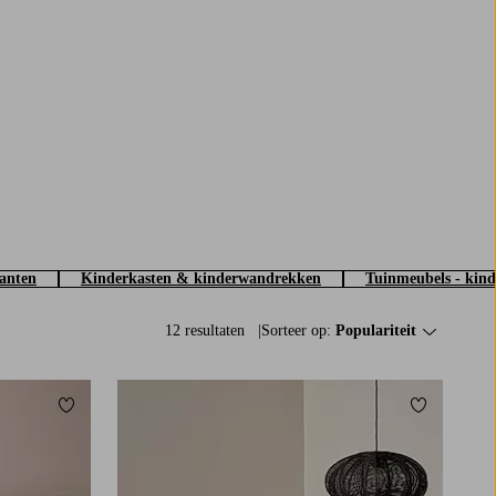
anten
Kinderkasten & kinderwandrekken
Tuinmeubels - kind
12 resultaten
Sorteer op:
Populariteit
Toevoegen aan favorieten
Toevoegen a