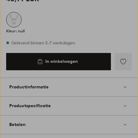
Kleur: null
Op voorraad
Geleverd binnen 5-7 werkdagen
In winkelwagen
In
inkelwagen
Toevoege
aan
favoriete
Productinformatie
Productspecificatie
Betalen