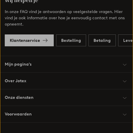
Wij helpen je
In onze FAQ vind je antwoorden op veelgestelde vragen. Hier
vind je ook informatie over hoe je eenvoudig contact met ons
opneemt.
Klantenservice
Bestelling
Betaling
Leve
Mijn pagina's
Over Jotex
Onze diensten
Voorwaarden