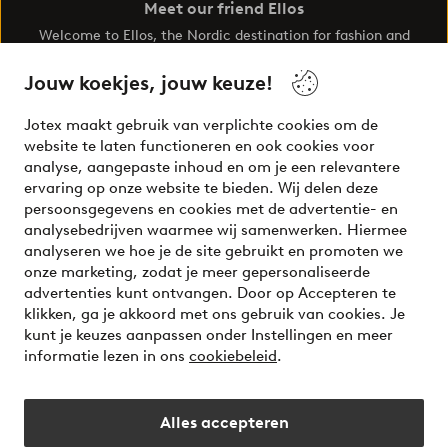
Meet our friend Ellos
Welcome to Ellos, the Nordic destination for fashion and
beauty! Get a clean, modern aesthetic and unique style for
your wardrobe. Your next inspiring look is here!
Jouw koekjes, jouw keuze!
Visit Ellos
Jotex maakt gebruik van verplichte cookies om de
website te laten functioneren en ook cookies voor
analyse, aangepaste inhoud en om je een relevantere
ervaring op onze website te bieden. Wij delen deze
persoonsgegevens en cookies met de advertentie- en
Veilig betalen - Nu betalen of opsplitsen
analysebedrijven waarmee wij samenwerken. Hiermee
analyseren we hoe je de site gebruikt en promoten we
Wil je meer weten over
onze betaalopties
?
onze marketing, zodat je meer gepersonaliseerde
advertenties kunt ontvangen. Door op Accepteren te
klikken, ga je akkoord met ons gebruik van cookies. Je
kunt je keuzes aanpassen onder Instellingen en meer
informatie lezen in ons
cookiebeleid
.
Nederland - Selecteer land
Alles accepteren
Instagram
Facebook