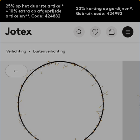
25% op het duurste artikel*
20% korting op gordijnen*.
+ 10% extra op afgeprijsde
Gebruik code: 424992
artikelen**. Code: 424882
Jotex
Ga
Go
logo
naar
to
-
favoriet
checkout
go
gemarkeerde
Verlichting
Buitenverlichting
to
producten
the
home
page
Terug