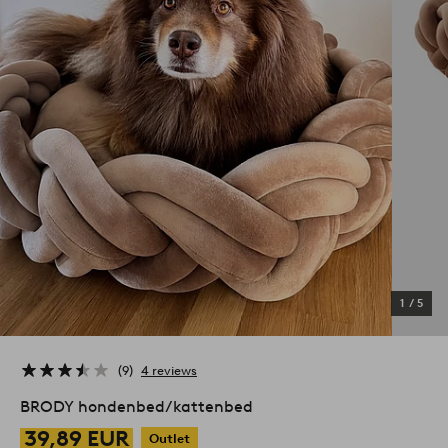
1
/
5
9
4 reviews
BRODY hondenbed/kattenbed
39,89 EUR
Outlet