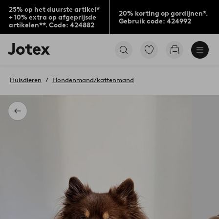
25% op het duurste artikel*
20% korting op gordijnen*.
+ 10% extra op afgeprijsde
Gebruik code: 424992
artikelen**. Code: 424882
Jotex
Ga
Go
logo
naar
to
-
favoriet
checkout
go
gemarkeerde
Huisdieren
Hondenmand/kattenmand
to
producten
the
home
page
Terug