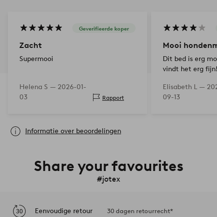
Geverifieerde koper
Zacht
Mooi honden
Supermooi
Dit bed is erg m
vindt het erg fijn
de rand iets stev
Helena S —
2026-01-
Elisabeth L —
20
vrij snel inzakt. 
03
09-13
Rapport
handig dat de ra
eromheen…
Informatie over beoordelingen
Share your favourites
#jotex
Eenvoudige retour
30 dagen retourrecht*