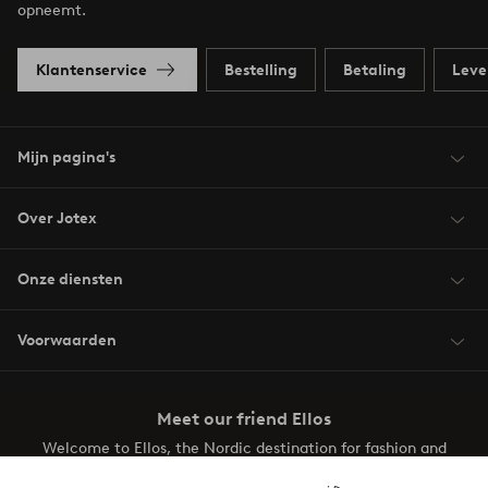
opneemt.
Klantenservice
Bestelling
Betaling
Leve
Mijn pagina's
Over Jotex
Onze diensten
Voorwaarden
Meet our friend Ellos
Welcome to Ellos, the Nordic destination for fashion and
beauty! Get a clean, modern aesthetic and unique style for