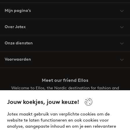
Mijn pagina's
Over Jotex
Onze diensten
Voorwaarden
Meet our friend Ellos
Welcome to Ellos, the Nordic destination for fashion and
beauty! Get a clean, modern aesthetic and unique style for
your wardrobe. Your next inspiring look is here!
Jouw koekjes, jouw keuze!
Visit Ellos
Jotex maakt gebruik van verplichte cookies om de
website te laten functioneren en ook cookies voor
analyse, aangepaste inhoud en om je een relevantere