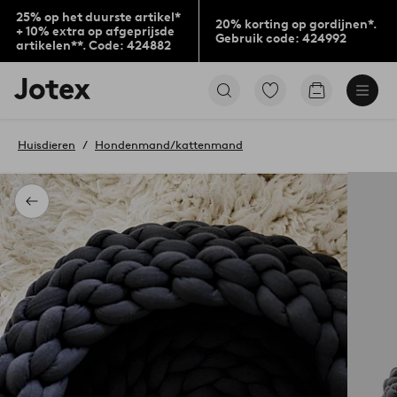
25% op het duurste artikel*
20% korting op gordijnen*.
+ 10% extra op afgeprijsde
Gebruik code: 424992
artikelen**. Code: 424882
Jotex
Ga
Go
logo
naar
to
-
favoriet
checkout
go
gemarkeerde
Huisdieren
Hondenmand/kattenmand
to
producten
the
home
page
Terug