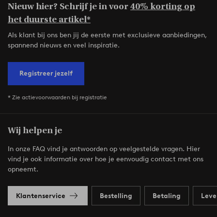
Nieuw hier? Schrijf je in voor
40% korting op
het duurste artikel*
Als klant bij ons ben jij de eerste met exclusieve aanbiedingen,
spannend nieuws en veel inspiratie.
Registreer jezelf
* Zie actievoorwaarden bij registratie
Wij helpen je
In onze FAQ vind je antwoorden op veelgestelde vragen. Hier
vind je ook informatie over hoe je eenvoudig contact met ons
opneemt.
Klantenservice
Bestelling
Betaling
Leve