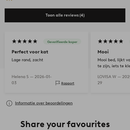
Toon alle reviews (4)
Geverifieerde koper
Perfect voor kat
Mooi
Lage rand, zacht
Mooi bed, lijkt v
te zijn, iets te k
katten en helaas
Helena S —
2026-01-
LOVISA W —
202
interesse getoon
03
29
Rapport
nog steeds een 
aan het interieur
Informatie over beoordelingen
Share your favourites