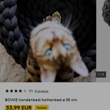
1
/
3
7
4 reviews
BOWIE hondenbed/kattenbed ø 35 cm
33,99 EUR
Outlet