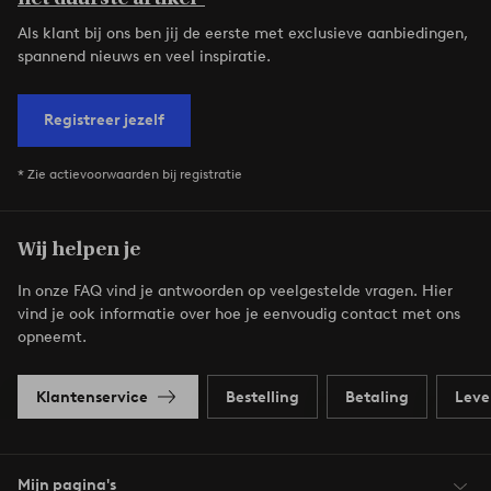
Als klant bij ons ben jij de eerste met exclusieve aanbiedingen,
spannend nieuws en veel inspiratie.
Registreer jezelf
* Zie actievoorwaarden bij registratie
Wij helpen je
In onze FAQ vind je antwoorden op veelgestelde vragen. Hier
vind je ook informatie over hoe je eenvoudig contact met ons
opneemt.
Klantenservice
Bestelling
Betaling
Leve
Mijn pagina's