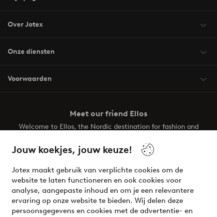
Over Jotex
Onze diensten
Voorwaarden
Meet our friend Ellos
Welcome to Ellos, the Nordic destination for fashion and
beauty! Get a clean, modern aesthetic and unique style for
your wardrobe. Your next inspiring look is here!
Jouw koekjes, jouw keuze!
Visit Ellos
Jotex maakt gebruik van verplichte cookies om de
website te laten functioneren en ook cookies voor
analyse, aangepaste inhoud en om je een relevantere
ervaring op onze website te bieden. Wij delen deze
persoonsgegevens en cookies met de advertentie- en