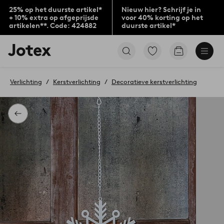
25% op het duurste artikel*
Nieuw hier? Schrijf je in
+ 10% extra op afgeprijsde
voor 40% korting op het
artikelen**. Code: 424882
duurste artikel*
Jotex
Ga
Go
logo
naar
to
-
favoriet
checkout
go
gemarkeerde
Verlichting
Kerstverlichting
Decoratieve kerstverlichting
to
producten
the
home
page
Terug