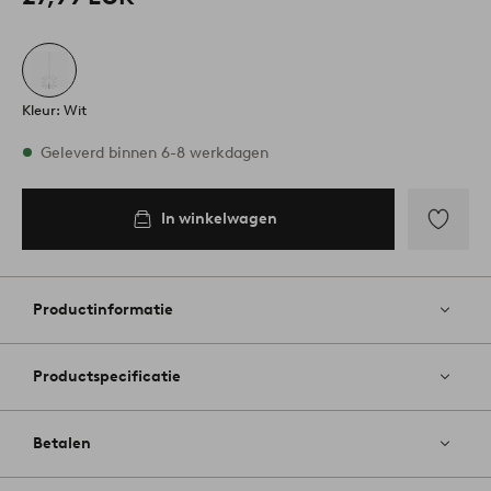
Kleur: Wit
Op voorraad
Geleverd binnen 6-8 werkdagen
In winkelwagen
In
inkelwagen
Toevoege
aan
favoriete
Productinformatie
Productspecificatie
Betalen