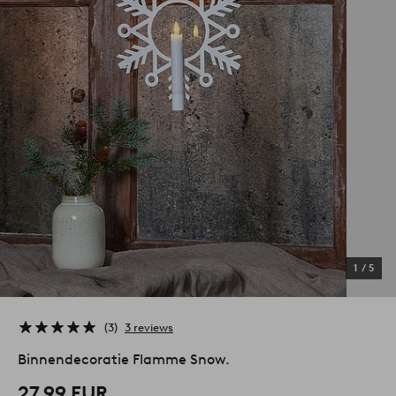
1
/
5
3
3 reviews
Binnendecoratie Flamme Snow.
27,99 EUR