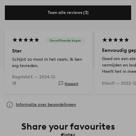
Toon alle reviews (3)
Geverifieerde koper
Eenvoudig gep
Ster
Goed om een elek
Schijnt zo mooi in het raam. Ik ben
vermijden en leu
erg tevreden.
Heeft het in mee
Ragnhild E —
2024-12-
18
Ellen11 —
2022-12
Rapport
Informatie over beoordelingen
Share your favourites
#jotex