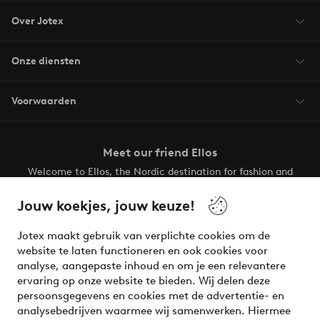
Over Jotex
Onze diensten
Voorwaarden
Meet our friend Ellos
Welcome to Ellos, the Nordic destination for fashion and
beauty! Get a clean, modern aesthetic and unique style for
your wardrobe. Your next inspiring look is here!
Jouw koekjes, jouw keuze!
Visit Ellos
Jotex maakt gebruik van verplichte cookies om de
website te laten functioneren en ook cookies voor
analyse, aangepaste inhoud en om je een relevantere
ervaring op onze website te bieden. Wij delen deze
persoonsgegevens en cookies met de advertentie- en
Veilig betalen - Nu betalen of opsplitsen
analysebedrijven waarmee wij samenwerken. Hiermee