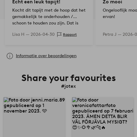
Echt een leuk tapijt!
Zo mooi
Kocht dit tapijt met de hoop dat het
Ongelooflijk mooi
gemakkelijk te onderhouden /
ervan!
schoon te houden zou zijn. Dat is
het! Bovendien is het niet ruw maar
Lisa H —
2026-04-30
Petra J —
2026-0
Rapport
zacht. 5/5 toast
Informatie over beoordelingen
Share your favourites
#jotex