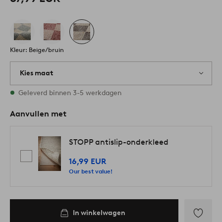
Kleur: Beige/bruin
Kies maat
3 maten op voorraad
Geleverd binnen 3-5 werkdagen
Aanvullen met
STOPP antislip-onderkleed
16,99 EUR
Our best value!
In winkelwagen