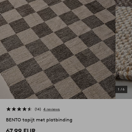
1
/
6
14
4 reviews
BENTO tapijt met platbinding
67,99 EUR