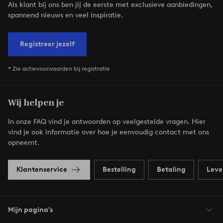
Als klant bij ons ben jij de eerste met exclusieve aanbiedingen,
spannend nieuws en veel inspiratie.
Registreer jezelf
* Zie actievoorwaarden bij registratie
Wij helpen je
In onze FAQ vind je antwoorden op veelgestelde vragen. Hier
vind je ook informatie over hoe je eenvoudig contact met ons
opneemt.
Klantenservice
Bestelling
Betaling
Leve
Mijn pagina's