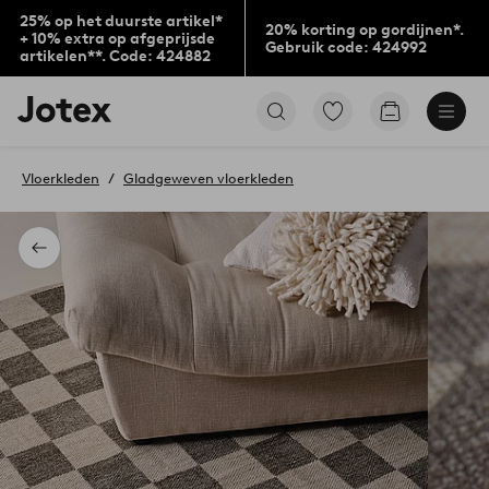
25% op het duurste artikel*
20% korting op gordijnen*.
+ 10% extra op afgeprijsde
Gebruik code: 424992
artikelen**. Code: 424882
Jotex
Ga
Go
logo
naar
to
-
favoriet
checkout
go
gemarkeerde
Vloerkleden
Gladgeweven vloerkleden
to
producten
the
home
page
Terug