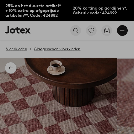
25% op het duurste artikel*
20% korting op gordijnen*.
+ 10% extra op afgeprijsde
Gebruik code: 424992
artikelen**. Code: 424882
Jotex
Ga
Go
logo
naar
to
-
favoriet
checkout
go
gemarkeerde
Vloerkleden
Gladgeweven vloerkleden
to
producten
the
home
page
Terug