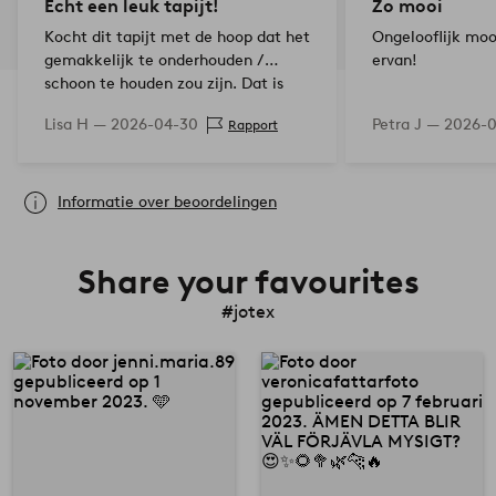
Echt een leuk tapijt!
Zo mooi
Kocht dit tapijt met de hoop dat het
Ongelooflijk mooi
gemakkelijk te onderhouden /
ervan!
schoon te houden zou zijn. Dat is
het! Bovendien is het niet ruw maar
Lisa H —
2026-04-30
Petra J —
2026-0
Rapport
zacht. 5/5 toast
Informatie over beoordelingen
Share your favourites
#jotex