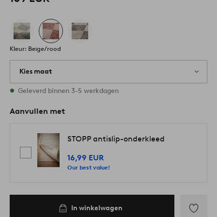
Kleur: Beige/rood
Kies maat
2 maten op voorraad
Geleverd binnen 3-5 werkdagen
Aanvullen met
STOPP antislip-onderkleed
16,99 EUR
Our best value!
In winkelwagen