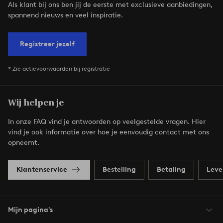
Als klant bij ons ben jij de eerste met exclusieve aanbiedingen,
spannend nieuws en veel inspiratie.
Registreer jezelf
* Zie actievoorwaarden bij registratie
Wij helpen je
In onze FAQ vind je antwoorden op veelgestelde vragen. Hier
vind je ook informatie over hoe je eenvoudig contact met ons
opneemt.
Klantenservice
Bestelling
Betaling
Leve
Mijn pagina's