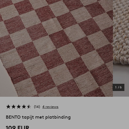
1
/
6
14
4 reviews
BENTO tapijt met platbinding
109 EUR