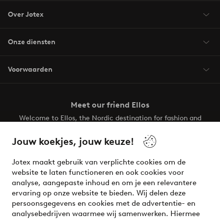
Over Jotex
Onze diensten
Voorwaarden
Meet our friend Ellos
Welcome to Ellos, the Nordic destination for fashion and
beauty! Get a clean, modern aesthetic and unique style for
your wardrobe. Your next inspiring look is here!
Jouw koekjes, jouw keuze!
Visit Ellos
Jotex maakt gebruik van verplichte cookies om de
website te laten functioneren en ook cookies voor
analyse, aangepaste inhoud en om je een relevantere
ervaring op onze website te bieden. Wij delen deze
persoonsgegevens en cookies met de advertentie- en
Veilig betalen - Nu betalen of opsplitsen
analysebedrijven waarmee wij samenwerken. Hiermee