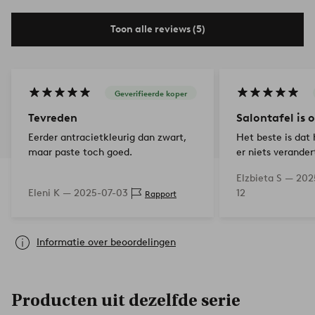
Toon alle reviews (5)
Geverifieerde koper
Tevreden
Salontafel is 
Eerder antracietkleurig dan zwart,
Het beste is dat
maar paste toch goed.
er niets verander
zwaar en stabiel
Elzbieta S —
202
positie verandere
Eleni K —
2025-07-03
12
Rapport
Informatie over beoordelingen
Producten uit dezelfde serie