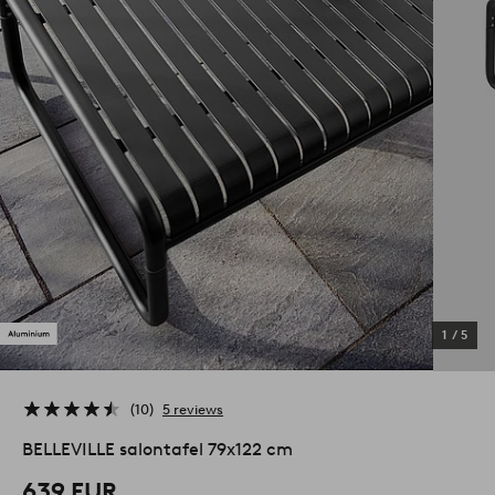
1
/
5
10
5 reviews
BELLEVILLE salontafel 79x122 cm
639 EUR