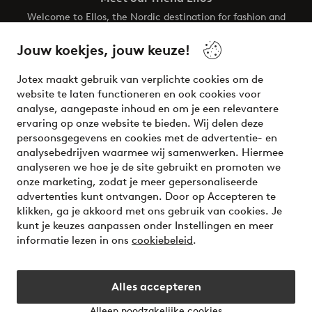
Welcome to Ellos, the Nordic destination for fashion and
beauty! Get a clean, modern aesthetic and unique style for
your wardrobe. Your next inspiring look is here!
Jouw koekjes, jouw keuze!
Visit Ellos
Jotex maakt gebruik van verplichte cookies om de
website te laten functioneren en ook cookies voor
analyse, aangepaste inhoud en om je een relevantere
ervaring op onze website te bieden. Wij delen deze
persoonsgegevens en cookies met de advertentie- en
Veilig betalen - Nu betalen of opsplitsen
analysebedrijven waarmee wij samenwerken. Hiermee
analyseren we hoe je de site gebruikt en promoten we
Wil je meer weten over
onze betaalopties
?
onze marketing, zodat je meer gepersonaliseerde
advertenties kunt ontvangen. Door op Accepteren te
klikken, ga je akkoord met ons gebruik van cookies. Je
kunt je keuzes aanpassen onder Instellingen en meer
informatie lezen in ons
cookiebeleid
.
Nederland - Selecteer land
Alles accepteren
Instagram
Facebook
Alleen noodzakelijke cookies