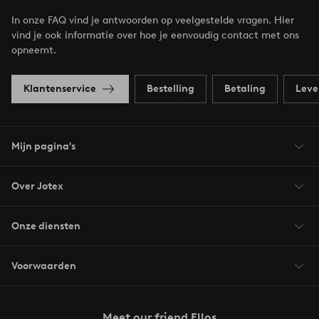
In onze FAQ vind je antwoorden op veelgestelde vragen. Hier
vind je ook informatie over hoe je eenvoudig contact met ons
opneemt.
Klantenservice
Bestelling
Betaling
Leve
Mijn pagina's
Over Jotex
Onze diensten
Voorwaarden
Meet our friend Ellos