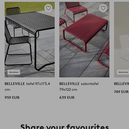
Toevoegen
Toevoegen
aan
aan
favorieten
favorieten
BELLEVILLE
tafel 97x173,4
BELLEVILLE
salontafel
BELLEVI
cm
79x122 cm
749 EUR
959 EUR
639 EUR
Share your favourites