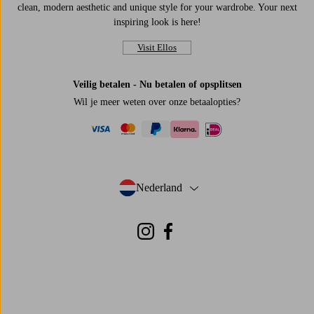
clean, modern aesthetic and unique style for your wardrobe. Your next
inspiring look is here!
Visit Ellos
Veilig betalen - Nu betalen of opsplitsen
Wil je meer weten over
onze betaalopties
?
visa
mastercard
paypal
ideal
klarna
Nederland
- Selecteer land
Instagram
Facebook