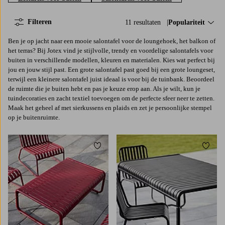
Filteren
11 resultaten
Sorteer op:
Populariteit
Ben je op jacht naar een mooie salontafel voor de loungehoek, het balkon of
het terras? Bij Jotex vind je stijlvolle, trendy en voordelige salontafels voor
buiten in verschillende modellen, kleuren en materialen. Kies wat perfect bij
jou en jouw stijl past. Een grote salontafel past goed bij een grote loungeset,
terwijl een kleinere salontafel juist ideaal is voor bij de tuinbank. Beoordeel
de ruimte die je buiten hebt en pas je keuze erop aan. Als je wilt, kun je
tuindecoraties en zacht textiel toevoegen om de perfecte sfeer neer te zetten.
Maak het geheel af met sierkussens en plaids en zet je persoonlijke stempel
op je buitenruimte.
Toevoegen aan favorieten
Toevoe