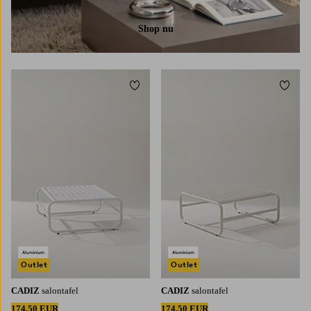
Shop nu
Toevoegen aan favorieten
Toevoe
Outlet
Outlet
CADIZ
salontafel
CADIZ
salontafel
174,50 EUR
174,50 EUR