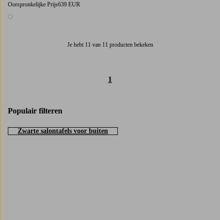
Oorspronkelijke Prijs
639 EUR
1 kleur
Je hebt 11 van 11 producten bekeken
1
Populair filteren
Zwarte salontafels voor buiten
Trustpilot