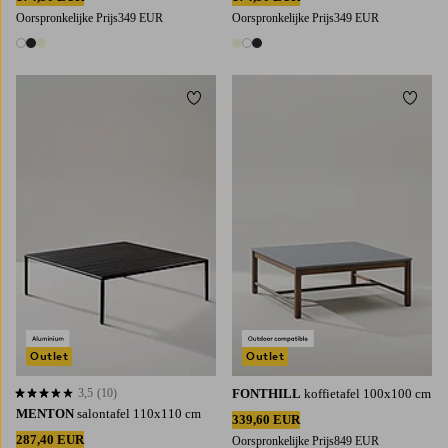
Oorspronkelijke Prijs
349 EUR
Oorspronkelijke Prijs
349 EUR
3 kleuren
3 kleuren
Toevoegen aan favorieten
Toevoe
Outlet
Outlet
3,5
(10)
FONTHILL
koffietafel 100x100 cm
3,5 op basis van 10 beoordelingen
MENTON
salontafel 110x110 cm
339,60 EUR
287,40 EUR
Oorspronkelijke Prijs
849 EUR