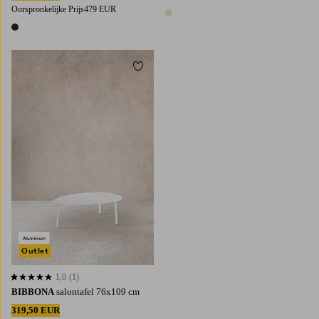
Oorspronkelijke Prijs
479 EUR
1 kleur
1 kleur
Toevoegen aan favorieten
Outlet
1,0
(1)
1,0 op basis van 1 beoordelingen
BIBBONA
salontafel 76x109 cm
319,50 EUR