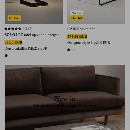
Outlet
Outlet
4,5
(2)
CADIZ
salontafel
4,5 op basis van 2 beoordelingen
SOLO
LED tafel op zonne-energie
174,50 EUR
87,60 EUR
Oorspronkelijke Prijs
349 EUR
Oorspronkelijke Prijs
219 EUR
3 kleuren
1 kleur
New in
Geselecteerd nieuws van het seizoen