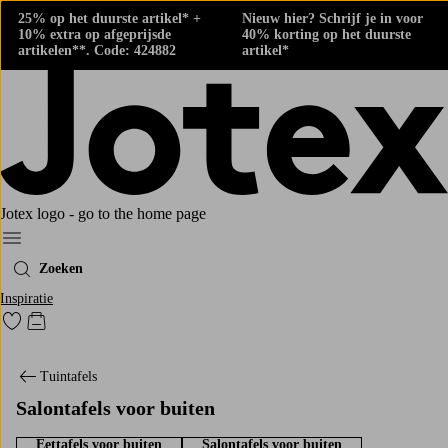
25% op het duurste artikel* +
Nieuw hier? Schrijf je in voor
10% extra op afgeprijsde
40% korting op het duurste
artikelen**. Code: 424882
artikel*
Jotex logo - go to the home page
Menu
Zoeken
Inspiratie
Ga naar favoriet gemarkeerde producten
Go to checkout
Tuintafels
Salontafels voor buiten
Eettafels voor buiten
Salontafels voor buiten