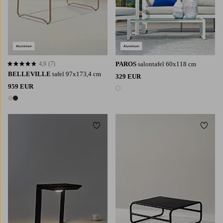
4,6
(7)
PAROS
salontafel 60x118 cm
4,6 op basis van 7 beoordelingen
BELLEVILLE
tafel 97x173,4 cm
329 EUR
959 EUR
1 kleur
2 kleuren
Toevoegen aan favorieten
Toevoe