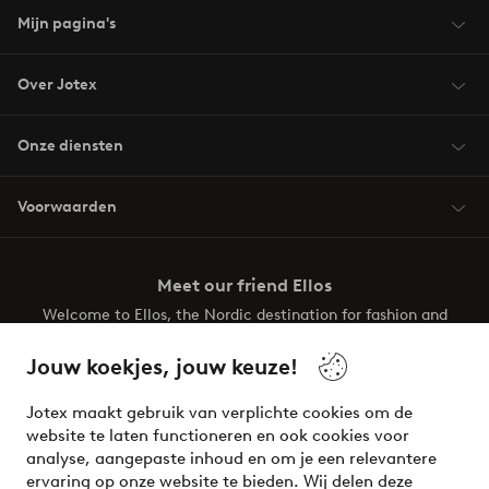
Mijn pagina's
Over Jotex
Onze diensten
Voorwaarden
Meet our friend Ellos
Welcome to Ellos, the Nordic destination for fashion and
beauty! Get a clean, modern aesthetic and unique style for
your wardrobe. Your next inspiring look is here!
Jouw koekjes, jouw keuze!
Visit Ellos
Jotex maakt gebruik van verplichte cookies om de
website te laten functioneren en ook cookies voor
analyse, aangepaste inhoud en om je een relevantere
ervaring op onze website te bieden. Wij delen deze