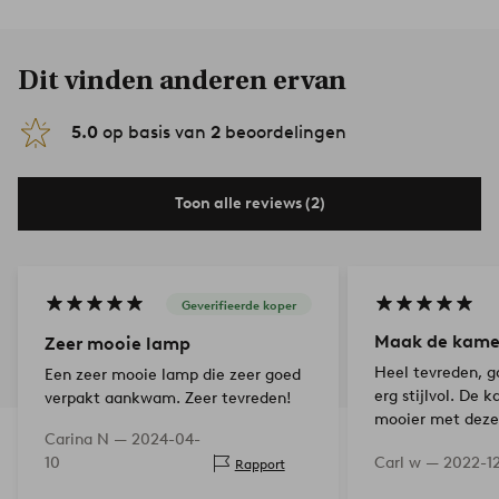
Dit vinden anderen ervan
5.0
op basis van
2
beoordelingen
Toon alle reviews (2)
Geverifieerde koper
Maak de kame
Zeer mooie lamp
Heel tevreden, g
Een zeer mooie lamp die zeer goed
erg stijlvol. De 
verpakt aankwam. Zeer tevreden!
mooier met deze
Carina N —
2024-04-
10
Carl w —
2022-1
Rapport