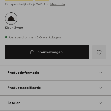
Oorspronkelijke Prijs
249 EUR
Meer info
Kleur: Zwart
Op voorraad
Geleverd binnen 3-5 werkdagen
In winkelwagen
In
inkelwagen
Toevoege
aan
favoriete
Productinformatie
Productspecificatie
Betalen