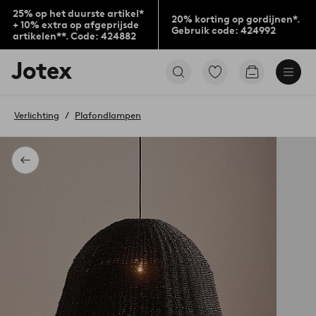
25% op het duurste artikel*
20% korting op gordijnen*.
+ 10% extra op afgeprijsde
Gebruik code: 424992
artikelen**. Code: 424882
Jotex
Ga
Go
logo
naar
to
-
favoriet
checkout
go
gemarkeerde
Verlichting
Plafondlampen
to
producten
the
home
page
Terug