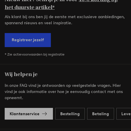
het duurste artikel*
Als klant bij ons ben jij de eerste met exclusieve aanbiedingen,
spannend nieuws en veel inspiratie.
Registreer jezelf
* Zie actievoorwaarden bij registratie
Wij helpen je
In onze FAQ vind je antwoorden op veelgestelde vragen. Hier
vind je ook informatie over hoe je eenvoudig contact met ons
opneemt.
Klantenservice
Bestelling
Betaling
Leve