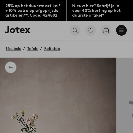
25% op het duurste artikel*
Nieuw hier? Schrijf je in
+ 10% extra op afgeprijsde
voor 40% korting op het
artikelen**. Code: 424882
duurste artikel*
Jotex
Ga
Go
logo
naar
to
-
favoriet
checkout
go
gemarkeerde
Meubels
Tafels
Roltafels
to
producten
the
home
page
Terug