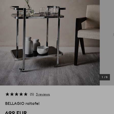
1
/
8
5
3 reviews
BELLAGIO roltafel
699 EUR