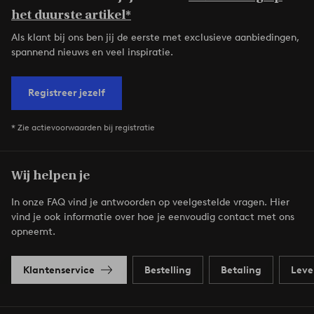
het duurste artikel*
Als klant bij ons ben jij de eerste met exclusieve aanbiedingen,
spannend nieuws en veel inspiratie.
Registreer jezelf
* Zie actievoorwaarden bij registratie
Wij helpen je
In onze FAQ vind je antwoorden op veelgestelde vragen. Hier
vind je ook informatie over hoe je eenvoudig contact met ons
opneemt.
Klantenservice
Bestelling
Betaling
Leve