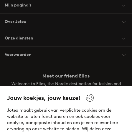
Mijn pagina's
Over Jotex
Onze diensten
Voorwaarden
Meet our friend Ellos
Welcome to Ellos, the Nordic destination for fashion and
beauty! Get a clean, modern aesthetic and unique style for
your wardrobe. Your next inspiring look is here!
Jouw koekjes, jouw keuze!
Visit Ellos
Jotex maakt gebruik van verplichte cookies om de
website te laten functioneren en ook cookies voor
analyse, aangepaste inhoud en om je een relevantere
ervaring op onze website te bieden. Wij delen deze