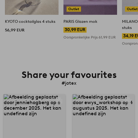
Outlet
Outlet
KYOTO cocktailglas 4 stuks
PARIS Glazen mok
MILANO 
stuks
30,99 EUR
56,99 EUR
34,19 
Oorspronkelijke Prijs
61,99 EUR
Oorspronk
Share your favourites
#jotex