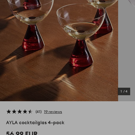
1
/
4
41
19 reviews
AYLA cocktailglas 4-pack
56,99 EUR