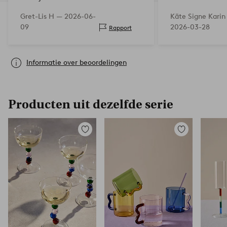
blauwe voet omdat ik andere glazen
Gret-Lis H —
2026-06-
Käte Signe Karin
met blauwe voet heb.
09
2026-03-28
Rapport
Informatie over beoordelingen
Producten uit dezelfde serie
Toevoegen
Toevoegen
aan
aan
favorieten
favorieten