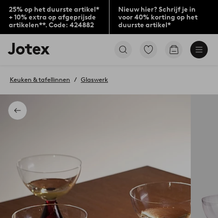
25% op het duurste artikel*
Nieuw hier? Schrijf je in
+ 10% extra op afgeprijsde
voor 40% korting op het
artikelen**. Code: 424882
duurste artikel*
Jotex
Ga
Go
logo
naar
to
-
favoriet
checkout
go
gemarkeerde
Keuken & tafellinnen
Glaswerk
to
producten
the
home
page
Terug