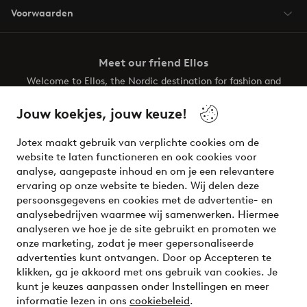
Voorwaarden
Meet our friend Ellos
Welcome to Ellos, the Nordic destination for fashion and
beauty! Get a clean, modern aesthetic and unique style for
your wardrobe. Your next inspiring look is here!
Jouw koekjes, jouw keuze!
Visit Ellos
Jotex maakt gebruik van verplichte cookies om de
website te laten functioneren en ook cookies voor
analyse, aangepaste inhoud en om je een relevantere
ervaring op onze website te bieden. Wij delen deze
persoonsgegevens en cookies met de advertentie- en
Veilig betalen - Nu betalen of opsplitsen
analysebedrijven waarmee wij samenwerken. Hiermee
analyseren we hoe je de site gebruikt en promoten we
Wil je meer weten over
onze betaalopties
?
onze marketing, zodat je meer gepersonaliseerde
advertenties kunt ontvangen. Door op Accepteren te
klikken, ga je akkoord met ons gebruik van cookies. Je
kunt je keuzes aanpassen onder Instellingen en meer
informatie lezen in ons
cookiebeleid
.