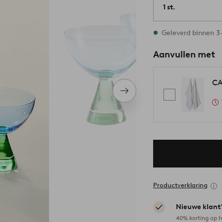
1 st.
Op voorraad
Geleverd binnen 
Aanvullen met
CA
Volgend
item
Productverklaring
Nieuwe klant
40% korting op h