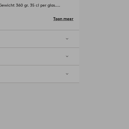
ewicht 360 gr. 35 cl per glas.
toffen servetten voor een frisse
Toon meer