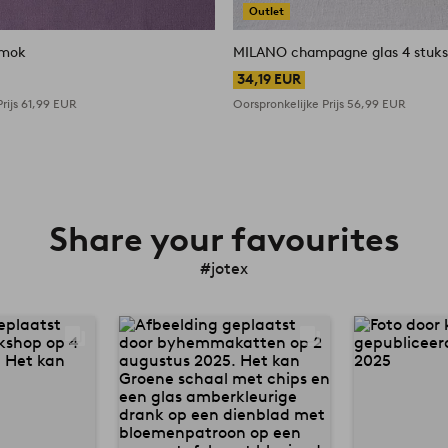
Outlet
 mok
MILANO champagne glas 4 stuk
34,19 EUR
rijs
61,99 EUR
Oorspronkelijke Prijs
56,99 EUR
Share your favourites
#jotex