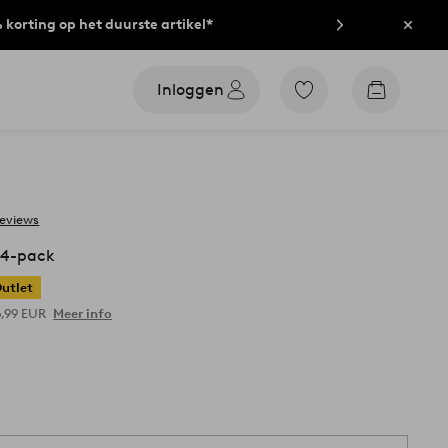
% korting op het duurste artikel*
Sluit
Inloggen
Ga
Go
naar
to
favoriet
checkout
gemarkeerde
producten
reviews
 4-pack
utlet
6,99 EUR
Meer info