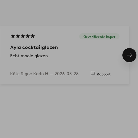
Geverifieerde koper
Ayla cocktailglazen
Echt mooie glazen
Vol
ite
Käte Signe Karin H —
2026-03-28
Rapport