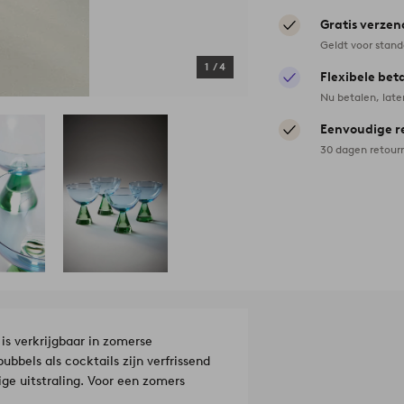
Gratis verzen
Geldt voor stan
1
/
4
Flexibele bet
Nu betalen, late
Eenvoudige r
30 dagen retour
is verkrijgbaar in zomerse
bbels als cocktails zijn verfrissend
tige uitstraling. Voor een zomers