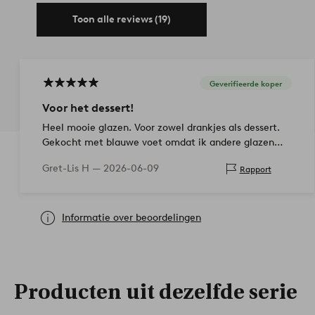
Toon alle reviews (19)
Geverifieerde koper
Voor het dessert!
Heel mooie glazen. Voor zowel drankjes als dessert.
Gekocht met blauwe voet omdat ik andere glazen
met blauwe voet heb.
Gret-Lis H —
2026-06-09
Rapport
Informatie over beoordelingen
Producten uit dezelfde serie