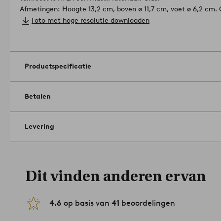
Afmetingen: Hoogte 13,2 cm, boven ø 11,7 cm, voet ø 6,2 cm. G
Onderhoud: Handafwas.
Foto met hoge resolutie downloaden
Tips/advies: Dek de tafel met zomerse bloemen en kleurrijke s
uitstraling.
Artikelnummer: 1748914-02-0
Productspecificatie
Betalen
Levering
Dit vinden anderen ervan
4.6
op basis van
41
beoordelingen