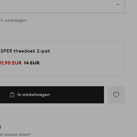
3-5 werkdagen
SPER theedoek 2-pak
11,90 EUR
14 EUR
In winkelwagen
Toevoegen
aan
favorieten
?
et duurste artikel*