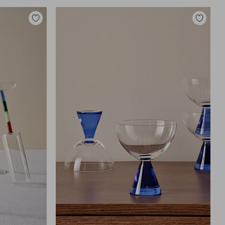
Toevoegen
Toevoege
aan
aan
favorieten
favoriete