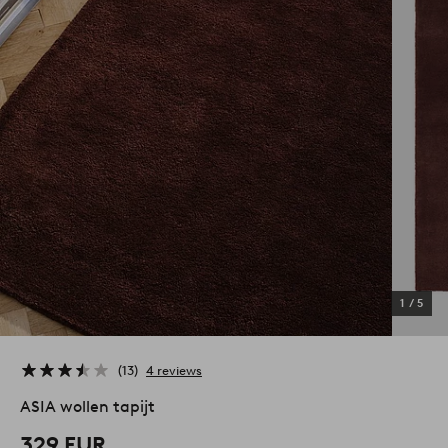
1
/
5
13
4 reviews
ASIA wollen tapijt
329 EUR