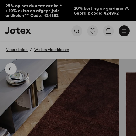
25% op het duurste artikel*
20% korting op gordijnen*.
+ 10% extra op afgeprijsde
Gebruik code: 424992
artikelen**. Code: 424882
Jotex
Ga
Go
logo
naar
to
-
favoriet
checkout
go
gemarkeerde
Vloerkleden
Wollen vloerkleden
to
producten
the
home
page
Terug