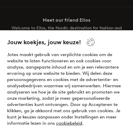
Meet our friend Ellos
Welcome to Ellos, the Nordic destination for fashion and
beauty! Get a clean, modern aesthetic and unique style for
your wardrobe. Your next inspiring look is here!
Jouw koekjes, jouw keuze!
Visit Ellos
Jotex maakt gebruik van verplichte cookies om de
website te laten functioneren en ook cookies voor
analyse, aangepaste inhoud en om je een relevantere
ervaring op onze website te bieden. Wij delen deze
persoonsgegevens en cookies met de advertentie- en
Veilig betalen - Nu betalen of opsplitsen
analysebedrijven waarmee wij samenwerken. Hiermee
analyseren we hoe je de site gebruikt en promoten we
Wil je meer weten over
onze betaalopties
?
onze marketing, zodat je meer gepersonaliseerde
advertenties kunt ontvangen. Door op Accepteren te
klikken, ga je akkoord met ons gebruik van cookies. Je
kunt je keuzes aanpassen onder Instellingen en meer
informatie lezen in ons
cookiebeleid
.
Nederland - Selecteer land