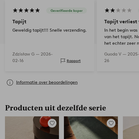
Geverifieerde koper
Tapijt
Tapijt verliest
Geweldig tapijt!!! Snelle verzending.
In het begin was 
van het tapijt. 
het echter zeer 
veel vezels verl
Zdzisław G —
2026-
Guoda V —
2025
blijft aanhouden.
02-16
26
Rapport
om ee…
Informatie over beoordelingen
Producten uit dezelfde serie
Toevoegen
Toevoegen
aan
aan
favorieten
favorieten