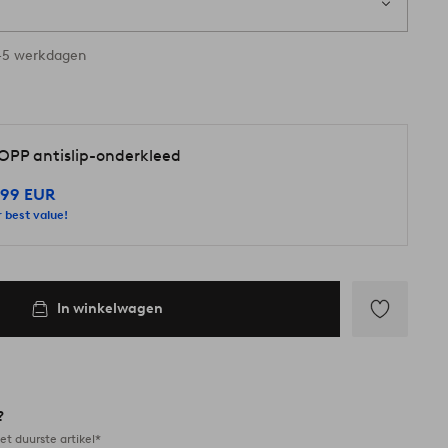
 voorraad
3-5 werkdagen
OPP antislip-onderkleed
,99 EUR
 best value!
In winkelwagen
Toevoegen
aan
favorieten
?
et duurste artikel*