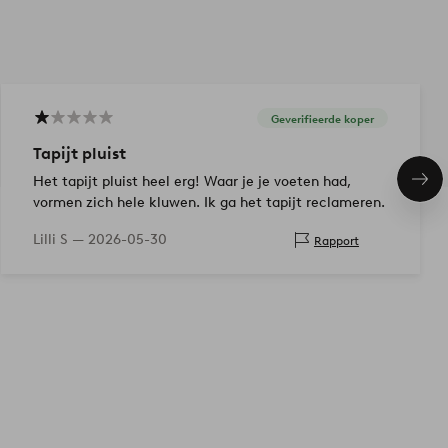
Geverifieerde koper
Tapijt pluist
Het tapijt pluist heel erg! Waar je je voeten had,
Vol
ite
vormen zich hele kluwen. Ik ga het tapijt reclameren.
Lilli S —
2026-05-30
Rapport