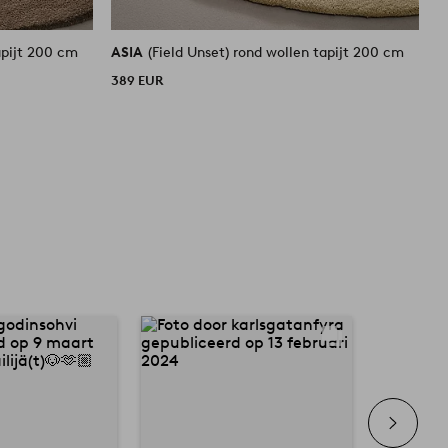
apijt 200 cm
ASIA
(Field Unset) rond wollen tapijt 200 cm
A
389 EUR
O