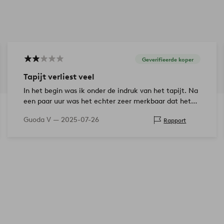
Geverifieerde koper
Tapijt verliest veel
In het begin was ik onder de indruk van het tapijt. Na
een paar uur was het echter zeer merkbaar dat het
veel vezels verloor. Het probleem blijft aanhouden. Ik
Guoda V —
2025-07-26
Rapport
denk er al aan om ee…