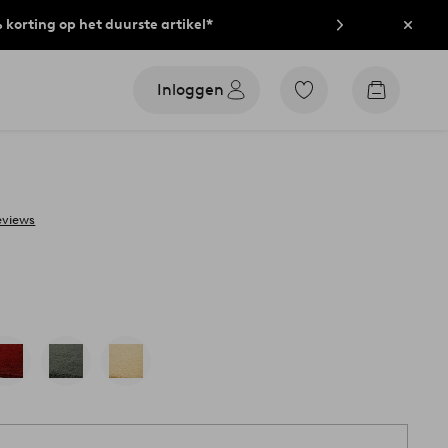
% korting op het duurste artikel*
Sluit
Inloggen
Ga
Go
naar
to
favoriet
checkout
gemarkeerde
producten
eviews
1 st