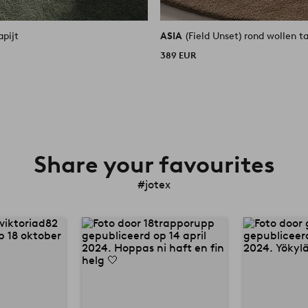
apijt
ASIA
(Field Unset) rond wollen t
389 EUR
Share your favourites
#jotex