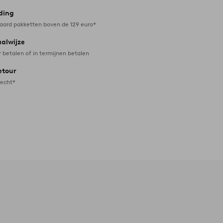
ding
daard pakketten boven de 129 euro*
aalwijze
r betalen of in termijnen betalen
etour
recht*