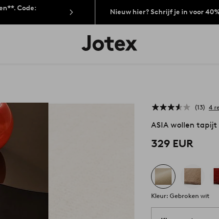
len**. Code:
Nieuw hier? Schrijf je in voor 40
Jotex
logo
-
go
to
the
home
page
13
4 r
ASIA wollen tapijt
329 EUR
Kleur: Gebroken wit