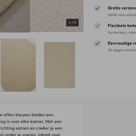
Gratis verzen
Geldt voor stan
1
/
5
Flexibele bet
Nu betalen, late
Eenvoudige r
30 dagen retour
De effen kleuren bieden een
ing is voor elke kamer. Met een
nrichting samen en creëer je een
 onder je voeten, ideaal voor