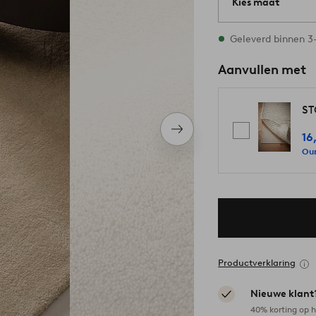
Kies maat
Alle maten zijn op
Geleverd binnen 
Aanvullen met
ST
Volgend
16
item
Our
Productverklaring
Nieuwe klant
40% korting op h