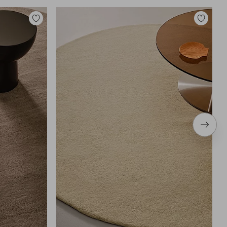
Toevoegen
Toevoege
aan
aan
favorieten
favoriete
Volge
item