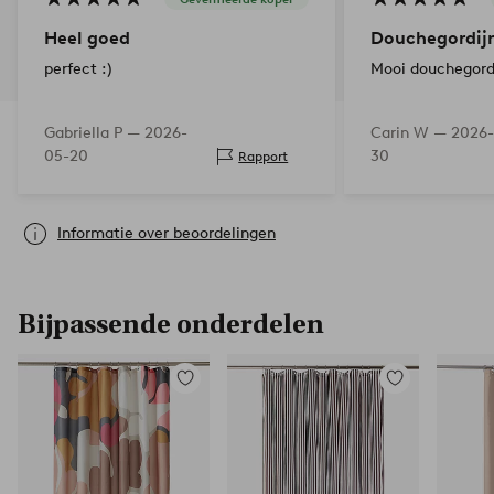
Heel goed
Douchegordij
perfect :)
Mooi douchegord
Gabriella P —
2026-
Carin W —
2026-
05-20
30
Rapport
Informatie over beoordelingen
Bijpassende onderdelen
Toevoegen
Toevoegen
aan
aan
favorieten
favorieten