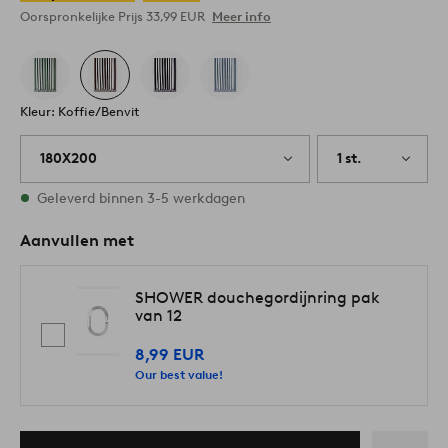
Oorspronkelijke Prijs
33,99 EUR
Meer info
Kleur: Koffie/Benvit
180X200
1 st.
Op voorraad
Geleverd binnen 3-5 werkdagen
Aanvullen met
SHOWER douchegordijnring pak
van 12
8,99 EUR
Our best value!