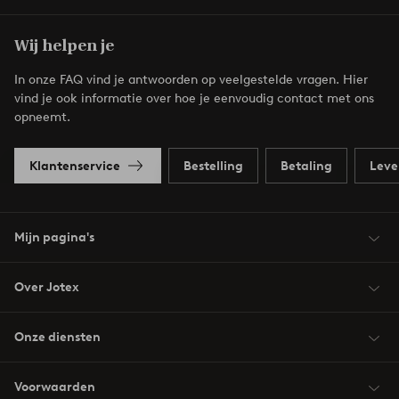
Wij helpen je
In onze FAQ vind je antwoorden op veelgestelde vragen. Hier
vind je ook informatie over hoe je eenvoudig contact met ons
opneemt.
Klantenservice
Bestelling
Betaling
Leve
Mijn pagina's
Over Jotex
Onze diensten
Voorwaarden