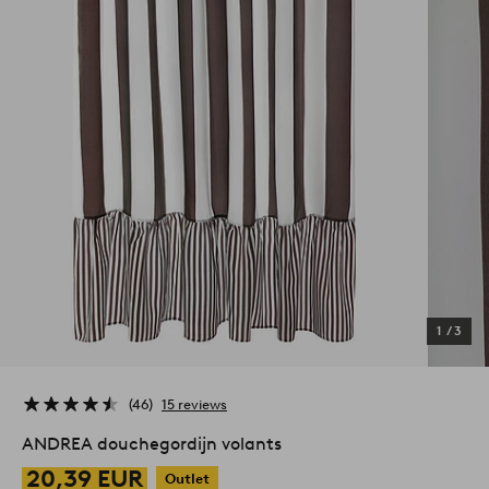
1
/
3
46
15 reviews
ANDREA douchegordijn volants
20,39 EUR
Outlet