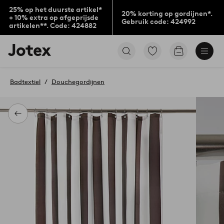
25% op het duurste artikel*
20% korting op gordijnen*.
+ 10% extra op afgeprijsde
Gebruik code: 424992
artikelen**. Code: 424882
Jotex
Ga
Go
logo
naar
to
-
favoriet
checkout
go
gemarkeerde
Badtextiel
Douchegordijnen
to
producten
the
home
page
Terug