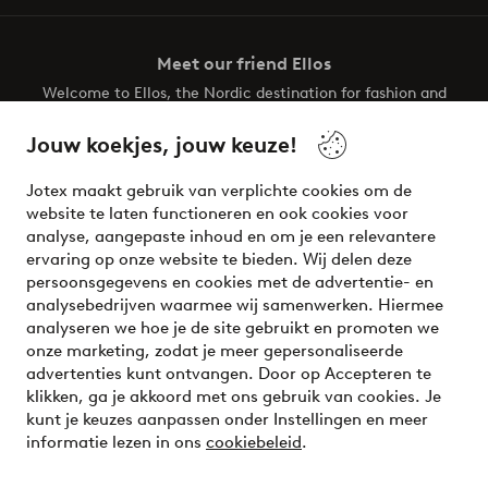
Meet our friend Ellos
Welcome to Ellos, the Nordic destination for fashion and
beauty! Get a clean, modern aesthetic and unique style for
your wardrobe. Your next inspiring look is here!
Jouw koekjes, jouw keuze!
Visit Ellos
Jotex maakt gebruik van verplichte cookies om de
website te laten functioneren en ook cookies voor
analyse, aangepaste inhoud en om je een relevantere
ervaring op onze website te bieden. Wij delen deze
persoonsgegevens en cookies met de advertentie- en
Veilig betalen - Nu betalen of opsplitsen
analysebedrijven waarmee wij samenwerken. Hiermee
analyseren we hoe je de site gebruikt en promoten we
Wil je meer weten over
onze betaalopties
?
onze marketing, zodat je meer gepersonaliseerde
advertenties kunt ontvangen. Door op Accepteren te
klikken, ga je akkoord met ons gebruik van cookies. Je
kunt je keuzes aanpassen onder Instellingen en meer
informatie lezen in ons
cookiebeleid
.
Nederland - Selecteer land