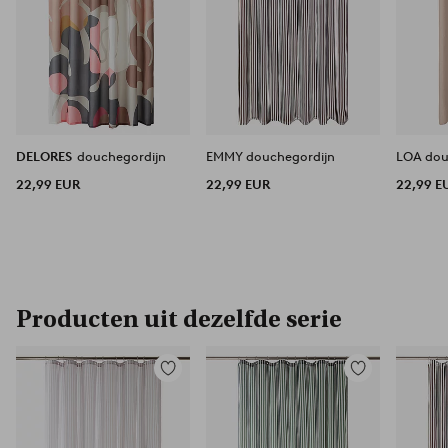
DELORES
douchegordijn
EMMY douchegordijn
LOA dou
22,99 EUR
22,99 EUR
22,99 E
Producten uit dezelfde serie
Toevoegen
Toevoegen
aan
aan
favorieten
favorieten